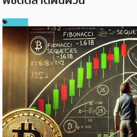
พิชิตตลาดผันผวน
บทความ