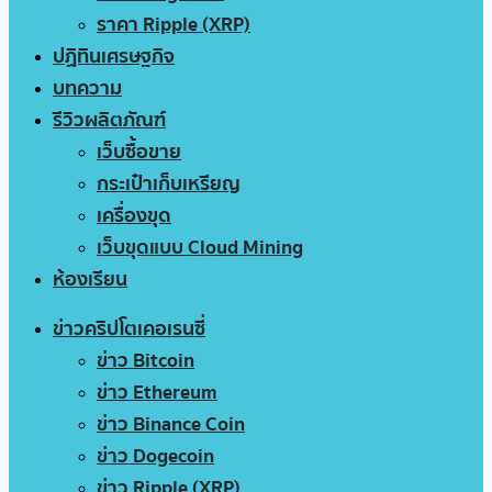
ราคา Ripple (XRP)
ปฏิทินเศรษฐกิจ
บทความ
รีวิวผลิตภัณฑ์
เว็บซื้อขาย
กระเป๋าเก็บเหรียญ
เครื่องขุด
เว็บขุดแบบ Cloud Mining
ห้องเรียน
ข่าวคริปโตเคอเรนซี่
ข่าว Bitcoin
ข่าว Ethereum
ข่าว Binance Coin
ข่าว Dogecoin
ข่าว Ripple (XRP)