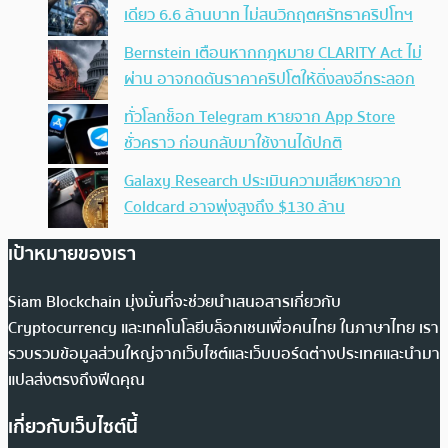
เดียว 6.6 ล้านบาท ไม่สนวิกฤตศรัทธาคริปโทฯ
Bernstein เตือนหากกฎหมาย CLARITY Act ไม่
ผ่าน อาจกดดันราคาคริปโตให้ดิ่งลงอีกระลอก
ทั่วโลกช็อก Telegram หายจาก App Store
ชั่วคราว ก่อนกลับมาใช้งานได้ปกติ
Galaxy Research ประเมินความเสียหายจาก
Coldcard อาจพุ่งสูงถึง $130 ล้าน
เป้าหมายของเรา
Siam Blockchain มุ่งมั่นที่จะช่วยนำเสนอสารเกี่ยวกับ
Cryptocurrency และเทคโนโลยีบล็อกเชนเพื่อคนไทย ในภาษาไทย เรา
รวบรวมข้อมูลส่วนใหญ่จากเว็บไซต์และเว็บบอร์ดต่างประเทศและนำมา
แปลส่งตรงถึงฟีดคุณ
เกี่ยวกับเว็บไซต์นี้