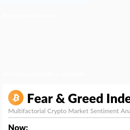
ติดตามเราบน Facebook
สภาวะตลาด (ความกลัว vs ความโลภ)