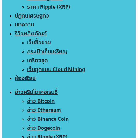
ราคา Ripple (XRP)
ปฏิทินเศรษฐกิจ
บทความ
รีวิวผลิตภัณฑ์
เว็บซื้อขาย
กระเป๋าเก็บเหรียญ
เครื่องขุด
เว็บขุดแบบ Cloud Mining
ห้องเรียน
ข่าวคริปโตเคอเรนซี่
ข่าว Bitcoin
ข่าว Ethereum
ข่าว Binance Coin
ข่าว Dogecoin
ข่าว Ripple (XRP)