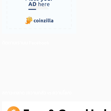
ติดตามเราบน Facebook
สภาวะตลาด (ความกลัว vs ความโลภ)