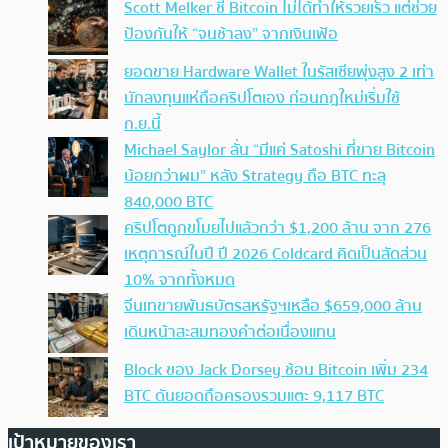
Scott Melker ชี้ Bitcoin ไม่ได้ทำให้รวยเร็ว แต่ช่วย
ป้องกันให้ “จนช้าลง” จากเงินเฟ้อ
ยอดขาย Hardware Wallet ในรัสเซียพุ่งสูง 2 เท่า
นักลงทุนแห่ถือคริปโตเอง ก่อนกฎใหม่เริ่มใช้
ก.ย.นี้
Michael Saylor ลั่น “มีแค่ Satoshi ที่ขาย Bitcoin
น้อยกว่าผม” หลัง Strategy ถือ BTC ทะลุ
840,000 BTC
คริปโตถูกขโมยไปแล้วกว่า $1,200 ล้าน จาก 276
เหตุการณ์ในปี ปี 2026 Coldcard คิดเป็นสัดส่วน
10% จากทั้งหมด
จีนเทขายพันธบัตรสหรัฐฯเหลือ $659,000 ล้าน
เดินหน้าสะสมทองคำต่อเนื่องแทน
Block ของ Jack Dorsey ช้อน Bitcoin เพิ่ม 234
BTC ดันยอดถือครองรวมแตะ 9,117 BTC
เป้าหมายของเรา