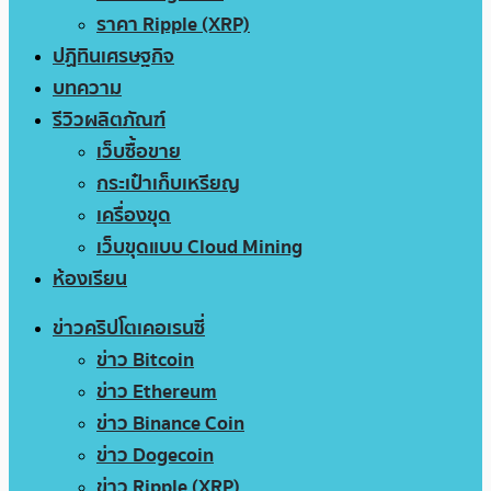
ราคา Ripple (XRP)
ปฏิทินเศรษฐกิจ
บทความ
รีวิวผลิตภัณฑ์
เว็บซื้อขาย
กระเป๋าเก็บเหรียญ
เครื่องขุด
เว็บขุดแบบ Cloud Mining
ห้องเรียน
ข่าวคริปโตเคอเรนซี่
ข่าว Bitcoin
ข่าว Ethereum
ข่าว Binance Coin
ข่าว Dogecoin
ข่าว Ripple (XRP)