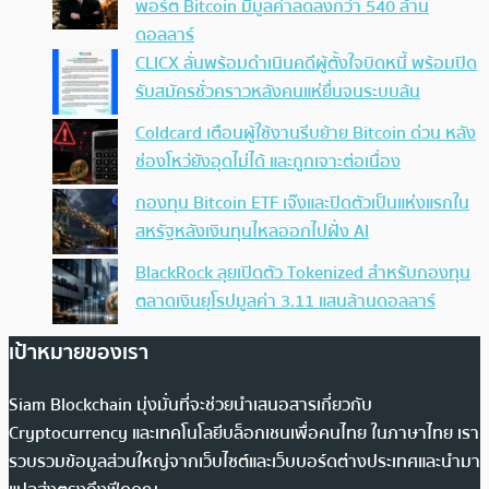
พอร์ต Bitcoin มีมูลค่าลดลงกว่า 540 ล้าน
ดอลลาร์
CLICX ลั่นพร้อมดำเนินคดีผู้ตั้งใจบิดหนี้ พร้อมปิด
รับสมัครชั่วคราวหลังคนแห่ยื่นจนระบบล้น
Coldcard เตือนผู้ใช้งานรีบย้าย Bitcoin ด่วน หลัง
ช่องโหว่ยังอุดไม่ได้ และถูกเจาะต่อเนื่อง
กองทุน Bitcoin ETF เจ๊งและปิดตัวเป็นแห่งแรกใน
สหรัฐหลังเงินทุนไหลออกไปฝั่ง AI
BlackRock ลุยเปิดตัว Tokenized สำหรับกองทุน
ตลาดเงินยุโรปมูลค่า 3.11 แสนล้านดอลลาร์
เป้าหมายของเรา
Siam Blockchain มุ่งมั่นที่จะช่วยนำเสนอสารเกี่ยวกับ
Cryptocurrency และเทคโนโลยีบล็อกเชนเพื่อคนไทย ในภาษาไทย เรา
รวบรวมข้อมูลส่วนใหญ่จากเว็บไซต์และเว็บบอร์ดต่างประเทศและนำมา