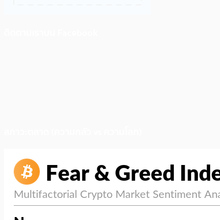
ติดตามเราบน Facebook
สภาวะตลาด (ความกลัว vs ความโลภ)