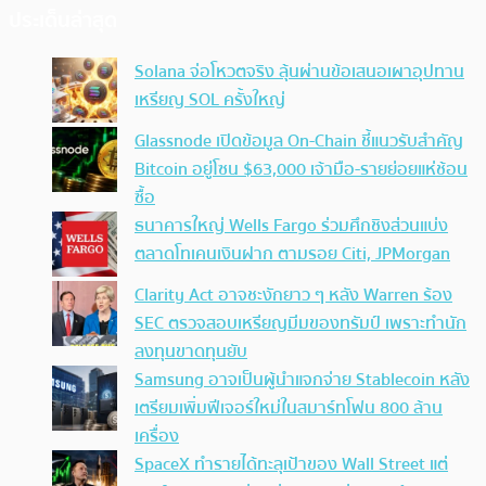
ประเด็นล่าสุด
Solana จ่อโหวตจริง ลุ้นผ่านข้อเสนอเผาอุปทาน
เหรียญ SOL ครั้งใหญ่
Glassnode เปิดข้อมูล On-Chain ชี้แนวรับสำคัญ
Bitcoin อยู่โซน $63,000 เจ้ามือ-รายย่อยแห่ช้อน
ซื้อ
ธนาคารใหญ่ Wells Fargo ร่วมศึกชิงส่วนแบ่ง
ตลาดโทเคนเงินฝาก ตามรอย Citi, JPMorgan
Clarity Act อาจชะงักยาว ๆ หลัง Warren ร้อง
SEC ตรวจสอบเหรียญมีมของทรัมป์ เพราะทำนัก
ลงทุนขาดทุนยับ
Samsung อาจเป็นผู้นำแจกจ่าย Stablecoin หลัง
เตรียมเพิ่มฟีเจอร์ใหม่ในสมาร์ทโฟน 800 ล้าน
เครื่อง
SpaceX ทำรายได้ทะลุเป้าของ Wall Street แต่