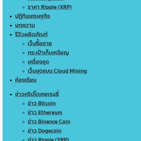
ราคา Ripple (XRP)
ปฏิทินเศรษฐกิจ
บทความ
รีวิวผลิตภัณฑ์
เว็บซื้อขาย
กระเป๋าเก็บเหรียญ
เครื่องขุด
เว็บขุดแบบ Cloud Mining
ห้องเรียน
ข่าวคริปโตเคอเรนซี่
ข่าว Bitcoin
ข่าว Ethereum
ข่าว Binance Coin
ข่าว Dogecoin
ข่าว Ripple (XRP)