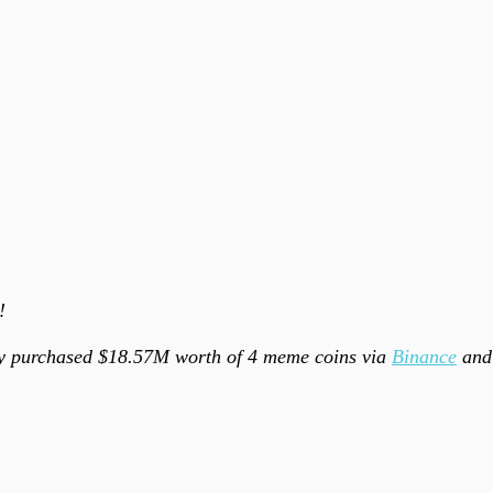
!
ly purchased $18.57M worth of 4 meme coins via
Binance
and 