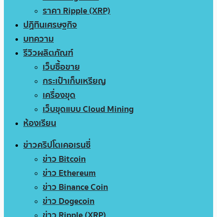
ราคา Ripple (XRP)
ปฏิทินเศรษฐกิจ
บทความ
รีวิวผลิตภัณฑ์
เว็บซื้อขาย
กระเป๋าเก็บเหรียญ
เครื่องขุด
เว็บขุดแบบ Cloud Mining
ห้องเรียน
ข่าวคริปโตเคอเรนซี่
ข่าว Bitcoin
ข่าว Ethereum
ข่าว Binance Coin
ข่าว Dogecoin
ข่าว Ripple (XRP)