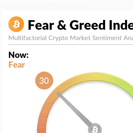
สภาวะตลาด (ความกลัว vs ความโลภ)