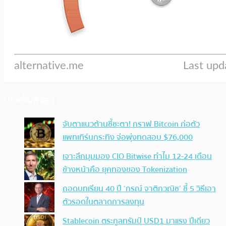
ประเด็นล่าสุด
จับตาแนวต้านชี้ชะตา! กราฟ Bitcoin ก่อตัว
แพทเทิร์นกระทิง จ่อพุ่งทดสอบ $76,000
เจาะลึกมุมมอง CIO Bitwise ทำไม 12-24 เดือน
ข้างหน้าคือ ยุคทองของ Tokenization
ถอดบทเรียน 40 ปี ‘กรณ์ จาติกวณิช’ ชี้ 5 วิธีเอา
ตัวรอดในตลาดการลงทุน
Stablecoin ตระกูลทรัมป์ USD1 มาแรง ปีเดียว