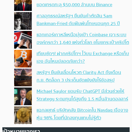
ยอดเทรดทะลุ $50,000 ล้านบน Binance
ศาลอุทธรณ์สหรัฐฯ ยืนยันคำตัดสิน Sam
Bankman-Fried ดับฝันพ้นโทษนอนคุก 25 ปี
แฮกเกอร์เกาหลีเหนือมุ่งเป้า Coinbase เจาะระบบ
องค์กรกว่า 1,640 แห่งทั่วโลก ขโมยกระเป๋าคริปโต
เทียบชัดๆ! ฝากคริปโทฯ ไว้บน Exchange หรือเก็บ
เอง อันไหนปลอดภัยกว่า?
สหรัฐฯ ยืนยันเลื่อนโหวต Clarity Act ถึงเดือน
ก.ย. ติดล็อก 3 ประเด็นขัดแย้งยังไร้ข้อสรุป
Michael Saylor ยอมรับ ChatGPT มีส่วนช่วยให้
Strategy ระดมทุนได้สูงถึง 1.5 หมื่นล้านดอลลาร์
แฉกลยุทธ์ บริษัทคลัง Bitcoinใน Nasdaq เจือจาง
หุ้น 98% โดยที่นักลงทุนแทบไม่รู้ตัว
เป้าหมายของเรา