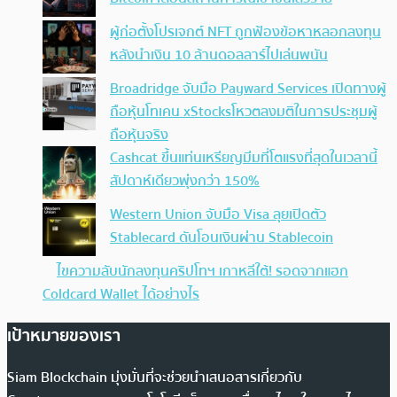
ผู้ก่อตั้งโปรเจกต์ NFT ถูกฟ้องข้อหาหลอกลงทุน
หลังนำเงิน 10 ล้านดอลลาร์ไปเล่นพนัน
Broadridge จับมือ Payward Services เปิดทางผู้
ถือหุ้นโทเคน xStocksโหวตลงมติในการประชุมผู้
ถือหุ้นจริง
Cashcat ขึ้นแท่นเหรียญมีมที่โตแรงที่สุดในเวลานี้
สัปดาห์เดียวพุ่งกว่า 150%
Western Union จับมือ Visa ลุยเปิดตัว
Stablecard ดันโอนเงินผ่าน Stablecoin
ไขความลับนักลงทุนคริปโทฯ เกาหลีใต้! รอดจากแฮก
Coldcard Wallet ได้อย่างไร
เป้าหมายของเรา
Siam Blockchain มุ่งมั่นที่จะช่วยนำเสนอสารเกี่ยวกับ