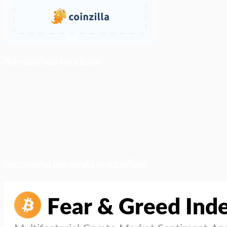
ติดตามเราบน Facebook
สภาวะตลาด (ความกลัว vs ความโลภ)