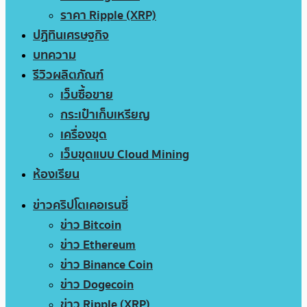
ราคา Ripple (XRP)
ปฏิทินเศรษฐกิจ
บทความ
รีวิวผลิตภัณฑ์
เว็บซื้อขาย
กระเป๋าเก็บเหรียญ
เครื่องขุด
เว็บขุดแบบ Cloud Mining
ห้องเรียน
ข่าวคริปโตเคอเรนซี่
ข่าว Bitcoin
ข่าว Ethereum
ข่าว Binance Coin
ข่าว Dogecoin
ข่าว Ripple (XRP)