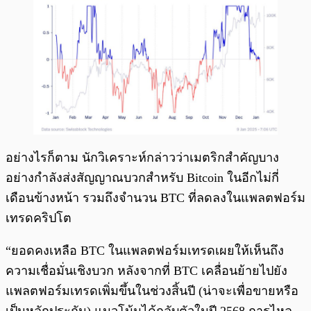
อย่างไรก็ตาม นักวิเคราะห์กล่าวว่าเมตริกสำคัญบาง
อย่างกำลังส่งสัญญาณบวกสำหรับ Bitcoin ในอีกไม่กี่
เดือนข้างหน้า รวมถึงจำนวน BTC ที่ลดลงในแพลตฟอร์ม
เทรดคริปโต
“ยอดคงเหลือ BTC ในแพลตฟอร์มเทรดเผยให้เห็นถึง
ความเชื่อมั่นเชิงบวก หลังจากที่ BTC เคลื่อนย้ายไปยัง
แพลตฟอร์มเทรดเพิ่มขึ้นในช่วงสิ้นปี (น่าจะเพื่อขายหรือ
เป็นหลักประกัน) แนวโน้มได้กลับตัวในปี 2568 การไหล