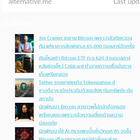
ประเด็นล่าสุด
Jim Cramer เทขาย Bitcoin เพราะกลัวภัยควอน
ตัม แต่ราคากลับพุ่งทะลุ 65,000 ดอลลาร์อีกครั้ง
เงินไหลเข้า Bitcoin ETF ทะลุ 620 ล้านดอลลาร์
หลังช่องโหว่ Coldcard ทำลายความเชื่อมั่นการ
เก็บเหรียญเอง
Tether รุกขยายธุรกิจ Tokenization สู่
ซาอุดีอาระเบียประเดิมด้วยอสังหาริมทรัพย์ระดับ
สถาบัน
นักพัฒนา Bitcoin สารภาพไม่กล้าถือครอง
เหรียญเยอะเพราะกลัวความเสี่ยงด้านความ
ปลอดภัย
นักพัฒนาใช้ AI ตรวจพบบั๊กขั้นวิกฤต 85 จุดใน
Bitcoin เตือนสถานการณ์เข้าขั้นเลวร้าย