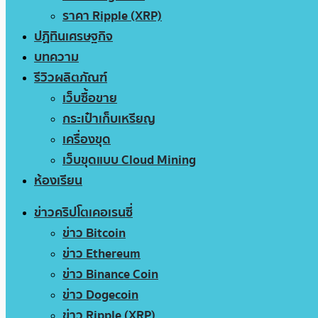
ราคา Ripple (XRP)
ปฏิทินเศรษฐกิจ
บทความ
รีวิวผลิตภัณฑ์
เว็บซื้อขาย
กระเป๋าเก็บเหรียญ
เครื่องขุด
เว็บขุดแบบ Cloud Mining
ห้องเรียน
ข่าวคริปโตเคอเรนซี่
ข่าว Bitcoin
ข่าว Ethereum
ข่าว Binance Coin
ข่าว Dogecoin
ข่าว Ripple (XRP)