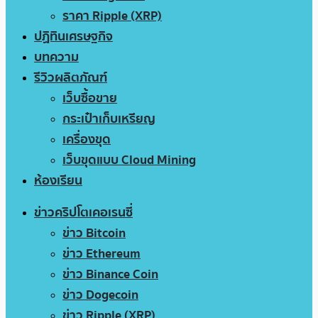
ราคา Ripple (XRP)
ปฏิทินเศรษฐกิจ
บทความ
รีวิวผลิตภัณฑ์
เว็บซื้อขาย
กระเป๋าเก็บเหรียญ
เครื่องขุด
เว็บขุดแบบ Cloud Mining
ห้องเรียน
ข่าวคริปโตเคอเรนซี่
ข่าว Bitcoin
ข่าว Ethereum
ข่าว Binance Coin
ข่าว Dogecoin
ข่าว Ripple (XRP)