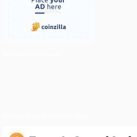
ติดตามเราบน Facebook
สภาวะตลาด (ความกลัว vs ความโลภ)