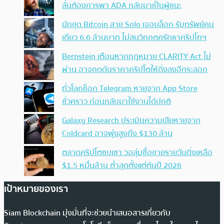
ลั่นต้องการพา ADA กลับมาเป็นผู้ชนะ
นักขุด Bitcoin สาย Solo เจอบล็อก รับทรัพย์คน
เดียว 6.6 ล้านบาท ไม่สนวิกฤตศรัทธาคริปโทฯ
Bernstein เตือนหากกฎหมาย CLARITY Act ไม่
ผ่าน อาจกดดันราคาคริปโตให้ดิ่งลงอีกระลอก
ทั่วโลกช็อก Telegram หายจาก App Store
ชั่วคราว ก่อนกลับมาใช้งานได้ปกติ
Galaxy Research ประเมินความเสียหายจาก
Coldcard อาจพุ่งสูงถึง $130 ล้าน
ตลาดคริปโตซบเซา วอลุ่มซื้อขายรายวันดิ่งเหลือ
$1.5 หมื่นล้าน ต่ำสุดตั้งแต่ต้นปี 2026
เป้าหมายของเรา
Siam Blockchain มุ่งมั่นที่จะช่วยนำเสนอสารเกี่ยวกับ