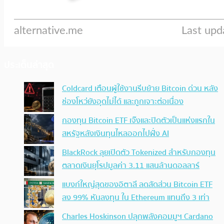
ประเด็นล่าสุด
Coldcard เตือนผู้ใช้งานรีบย้าย Bitcoin ด่วน หลัง
ช่องโหว่ยังอุดไม่ได้ และถูกเจาะต่อเนื่อง
กองทุน Bitcoin ETF เจ๊งและปิดตัวเป็นแห่งแรกใน
สหรัฐหลังเงินทุนไหลออกไปฝั่ง AI
BlackRock ลุยเปิดตัว Tokenized สำหรับกองทุน
ตลาดเงินยุโรปมูลค่า 3.11 แสนล้านดอลลาร์
แบงก์ใหญ่สุดของอิตาลี ลดสัดส่วน Bitcoin ETF
ลง 99% หันลงทุน ใน Ethereum แทนถึง 3 เท่า
Charles Hoskinson ปลุกพลังคอมมูฯ Cardano