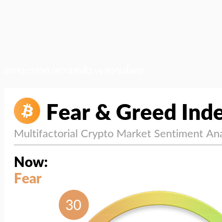
สภาวะตลาด (ความกลัว vs ความโลภ)