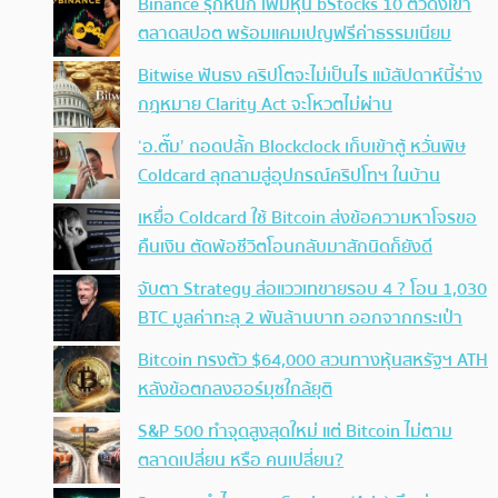
Binance รุกหนัก เพิ่มหุ้น bStocks 10 ตัวดังเข้า
ตลาดสปอต พร้อมแคมเปญฟรีค่าธรรมเนียม
Bitwise ฟันธง คริปโตจะไม่เป็นไร แม้สัปดาห์นี้ร่าง
กฎหมาย Clarity Act จะโหวตไม่ผ่าน
‘อ.ตั๊ม’ ถอดปลั้ก Blockclock เก็บเข้าตู้ หวั่นพิษ
Coldcard ลุกลามสู่อุปกรณ์คริปโทฯ ในบ้าน
เหยื่อ Coldcard ใช้ Bitcoin ส่งข้อความหาโจรขอ
คืนเงิน ตัดพ้อชีวิตโอนกลับมาสักนิดก็ยังดี
จับตา Strategy ส่อแววเทขายรอบ 4 ? โอน 1,030
BTC มูลค่าทะลุ 2 พันล้านบาท ออกจากกระเป๋า
Bitcoin ทรงตัว $64,000 สวนทางหุ้นสหรัฐฯ ATH
หลังข้อตกลงฮอร์มุซใกล้ยุติ
S&P 500 ทำจุดสูงสุดใหม่ แต่ Bitcoin ไม่ตาม
ตลาดเปลี่ยน หรือ คนเปลี่ยน?