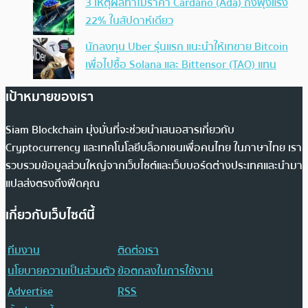
3 เหตุผลทำไมราคา Cardano (Ada) ถึงพุ่งแรง
22% ในสัปดาห์เดียว
นักลงทุน Uber รุ่นแรก แนะนำให้เทขาย Bitcoin
เพื่อไปซื้อ Solana และ Bittensor (TAO) แทน
เป้าหมายของเรา
Siam Blockchain มุ่งมั่นที่จะช่วยนำเสนอสารเกี่ยวกับ
Cryptocurrency และเทคโนโลยีบล็อกเชนเพื่อคนไทย ในภาษาไทย เรา
รวบรวมข้อมูลส่วนใหญ่จากเว็บไซต์และเว็บบอร์ดต่างประเทศและนำมา
แปลส่งตรงถึงฟีดคุณ
เกี่ยวกับเว็บไซต์นี้
ทีมงาน
ติดต่อเรา
นโยบายความเป็นส่วนตัว
ข้อตกลงในการใช้งาน
Advertise
RSS