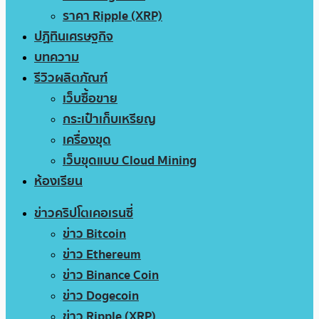
ราคา Ripple (XRP)
ปฏิทินเศรษฐกิจ
บทความ
รีวิวผลิตภัณฑ์
เว็บซื้อขาย
กระเป๋าเก็บเหรียญ
เครื่องขุด
เว็บขุดแบบ Cloud Mining
ห้องเรียน
ข่าวคริปโตเคอเรนซี่
ข่าว Bitcoin
ข่าว Ethereum
ข่าว Binance Coin
ข่าว Dogecoin
ข่าว Ripple (XRP)