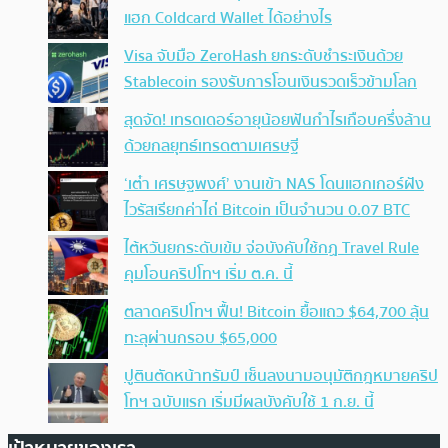
แฮก Coldcard Wallet ได้อย่างไร
Visa จับมือ ZeroHash ยกระดับชำระเงินด้วย
Stablecoin รองรับการโอนเงินรวดเร็วข้ามโลก
สุดจัด! เทรดเดอร์อายุน้อยฟันกำไรเกือบครึ่งล้าน
ด้วยกลยุทธ์เทรดตามเศรษฐี
‘เต๋า เศรษฐพงศ์’ งานเข้า NAS โดนแฮกเกอร์ฝัง
ไวรัสเรียกค่าไถ่ Bitcoin เป็นจำนวน 0.07 BTC
ไต้หวันยกระดับเข้ม จ่อบังคับใช้กฏ Travel Rule
คุมโอนคริปโทฯ เริ่ม ต.ค. นี้
ตลาดคริปโทฯ ฟื้น! Bitcoin ยื้อแถว $64,700 ลุ้น
ทะลุผ่านกรอบ $65,000
ปูตินตัดหน้าทรัมป์ เซ็นลงนามอนุมัติกฎหมายคริป
โทฯ ฉบับแรก เริ่มมีผลบังคับใช้ 1 ก.ย. นี้