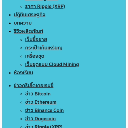
ราคา Ripple (XRP)
ปฏิทินเศรษฐกิจ
บทความ
รีวิวผลิตภัณฑ์
เว็บซื้อขาย
กระเป๋าเก็บเหรียญ
เครื่องขุด
เว็บขุดแบบ Cloud Mining
ห้องเรียน
ข่าวคริปโตเคอเรนซี่
ข่าว Bitcoin
ข่าว Ethereum
ข่าว Binance Coin
ข่าว Dogecoin
ข่าว Ripple (XRP)