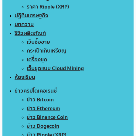
ราคา Ripple (XRP)
ปฏิทินเศรษฐกิจ
บทความ
รีวิวผลิตภัณฑ์
เว็บซื้อขาย
กระเป๋าเก็บเหรียญ
เครื่องขุด
เว็บขุดแบบ Cloud Mining
ห้องเรียน
ข่าวคริปโตเคอเรนซี่
ข่าว Bitcoin
ข่าว Ethereum
ข่าว Binance Coin
ข่าว Dogecoin
ข่าว Ripple (XRP)