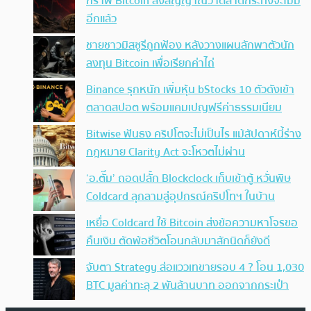
กราฟ Bitcoin ส่งสัญญาณว่าตลาดกระทิงจะไม่มี
อีกแล้ว
ชายชาวมิสซูรีถูกฟ้อง หลังวางแผนลักพาตัวนัก
ลงทุน Bitcoin เพื่อเรียกค่าไถ่
Binance รุกหนัก เพิ่มหุ้น bStocks 10 ตัวดังเข้า
ตลาดสปอต พร้อมแคมเปญฟรีค่าธรรมเนียม
Bitwise ฟันธง คริปโตจะไม่เป็นไร แม้สัปดาห์นี้ร่าง
กฎหมาย Clarity Act จะโหวตไม่ผ่าน
‘อ.ตั๊ม’ ถอดปลั้ก Blockclock เก็บเข้าตู้ หวั่นพิษ
Coldcard ลุกลามสู่อุปกรณ์คริปโทฯ ในบ้าน
เหยื่อ Coldcard ใช้ Bitcoin ส่งข้อความหาโจรขอ
คืนเงิน ตัดพ้อชีวิตโอนกลับมาสักนิดก็ยังดี
จับตา Strategy ส่อแววเทขายรอบ 4 ? โอน 1,030
BTC มูลค่าทะลุ 2 พันล้านบาท ออกจากกระเป๋า