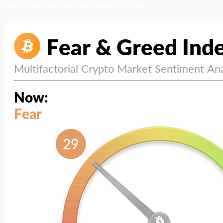
สภาวะตลาด (ความกลัว vs ความโลภ)