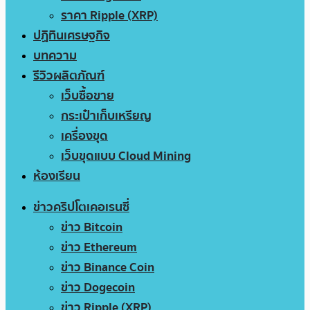
ราคา Ripple (XRP)
ปฏิทินเศรษฐกิจ
บทความ
รีวิวผลิตภัณฑ์
เว็บซื้อขาย
กระเป๋าเก็บเหรียญ
เครื่องขุด
เว็บขุดแบบ Cloud Mining
ห้องเรียน
ข่าวคริปโตเคอเรนซี่
ข่าว Bitcoin
ข่าว Ethereum
ข่าว Binance Coin
ข่าว Dogecoin
ข่าว Ripple (XRP)