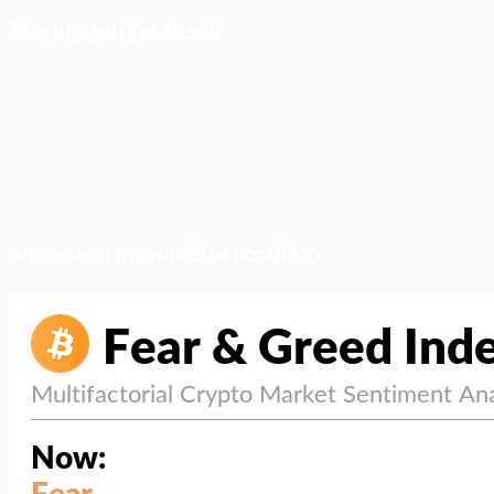
ติดตามเราบน Facebook
สภาวะตลาด (ความกลัว vs ความโลภ)