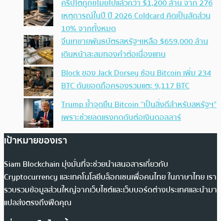
คริปโตถูกขโมยไปแล้วกว่า $1,200 ล้าน จาก 276
เหตุการณ์ในปี ปี 2026 Coldcard คิดเป็นสัดส่วน
10% จากทั้งหมด
จีนเทขายพันธบัตรสหรัฐฯเหลือ $659,000 ล้าน
เดินหน้าสะสมทองคำต่อเนื่องแทน
Block ของ Jack Dorsey ช้อน Bitcoin เพิ่ม 234
BTC ดันยอดถือครองรวมแตะ 9,117 BTC
Trump ย้ำจุดยืน Bitcoin “เป็นสิ่งดีสำหรับสหรัฐฯ”
เพราะช่วยลดแรงกดดันต่อเงินดอลลาร์
เป้าหมายของเรา
Siam Blockchain มุ่งมั่นที่จะช่วยนำเสนอสารเกี่ยวกับ
Cryptocurrency และเทคโนโลยีบล็อกเชนเพื่อคนไทย ในภาษาไทย เรา
รวบรวมข้อมูลส่วนใหญ่จากเว็บไซต์และเว็บบอร์ดต่างประเทศและนำมา
แปลส่งตรงถึงฟีดคุณ