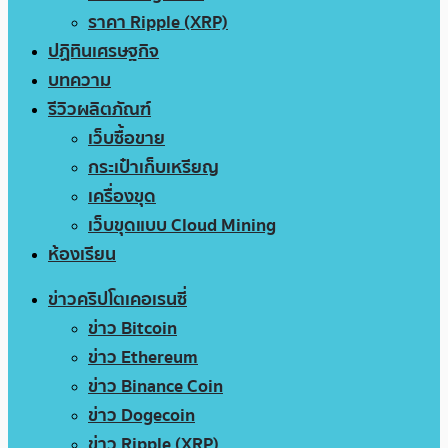
ราคา Ripple (XRP)
ปฏิทินเศรษฐกิจ
บทความ
รีวิวผลิตภัณฑ์
เว็บซื้อขาย
กระเป๋าเก็บเหรียญ
เครื่องขุด
เว็บขุดแบบ Cloud Mining
ห้องเรียน
ข่าวคริปโตเคอเรนซี่
ข่าว Bitcoin
ข่าว Ethereum
ข่าว Binance Coin
ข่าว Dogecoin
ข่าว Ripple (XRP)