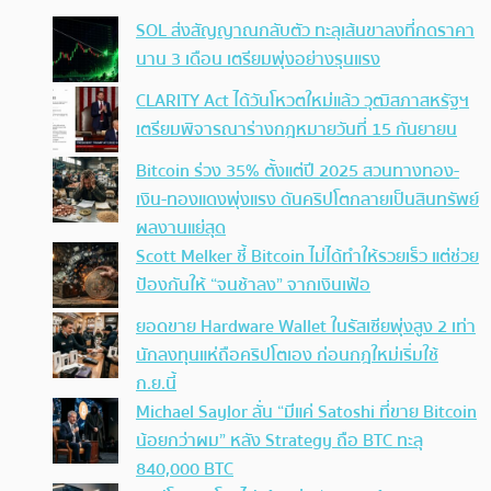
SOL ส่งสัญญาณกลับตัว ทะลุเส้นขาลงที่กดราคา
นาน 3 เดือน เตรียมพุ่งอย่างรุนแรง
CLARITY Act ได้วันโหวตใหม่แล้ว วุฒิสภาสหรัฐฯ
เตรียมพิจารณาร่างกฎหมายวันที่ 15 กันยายน
Bitcoin ร่วง 35% ตั้งแต่ปี 2025 สวนทางทอง-
เงิน-ทองแดงพุ่งแรง ดันคริปโตกลายเป็นสินทรัพย์
ผลงานแย่สุด
Scott Melker ชี้ Bitcoin ไม่ได้ทำให้รวยเร็ว แต่ช่วย
ป้องกันให้ “จนช้าลง” จากเงินเฟ้อ
ยอดขาย Hardware Wallet ในรัสเซียพุ่งสูง 2 เท่า
นักลงทุนแห่ถือคริปโตเอง ก่อนกฎใหม่เริ่มใช้
ก.ย.นี้
Michael Saylor ลั่น “มีแค่ Satoshi ที่ขาย Bitcoin
น้อยกว่าผม” หลัง Strategy ถือ BTC ทะลุ
840,000 BTC