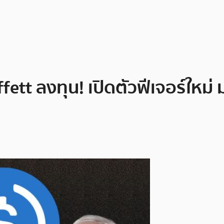
ffett ลงทุน! เปิดตัวฟีเจอร์ให