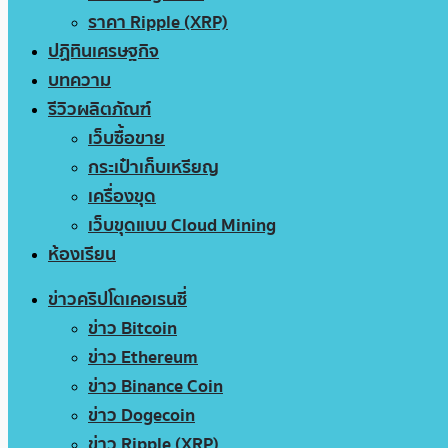
ราคา Ripple (XRP)
ปฏิทินเศรษฐกิจ
บทความ
รีวิวผลิตภัณฑ์
เว็บซื้อขาย
กระเป๋าเก็บเหรียญ
เครื่องขุด
เว็บขุดแบบ Cloud Mining
ห้องเรียน
ข่าวคริปโตเคอเรนซี่
ข่าว Bitcoin
ข่าว Ethereum
ข่าว Binance Coin
ข่าว Dogecoin
ข่าว Ripple (XRP)