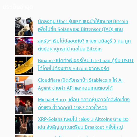
ประเด็นล่าสุด
นักลงทุน Uber รุ่นแรก แนะนำให้เทขาย Bitcoin
เพื่อไปซื้อ Solana และ Bittensor (TAO) แทน
สหรัฐฯ เริ่มไม่ปลอดภัย? ชายชาวมิสซูรี 3 คน ถูก
ตั้งข้อหาบุกรุกบ้านขโมย Bitcoin
Binance เปิดตัวฟีเจอร์ใหม่ Lite Loan กู้ยืม USDT
ได้โดยไม่ต้องขาย Bitcoin จากพอร์ต
Cloudflare เปิดตัวกระเป๋า Stablecoin ให้ AI
Agent จ่ายค่า API และคอนเทนต์เองได้
Michael Burry เตือน ตลาดหุ้นอาจใกล้พีคเสี่ยง
ดิ่งแรง ย้ำวิกฤตปี 1987 อาจซ้ำรอย
XRP-Solana หลบไป : ส่อง 3 Altcoins ฉายแวว
เด่น ส่งสัญญาณเตรียม Breakout ครั้งใหญ่