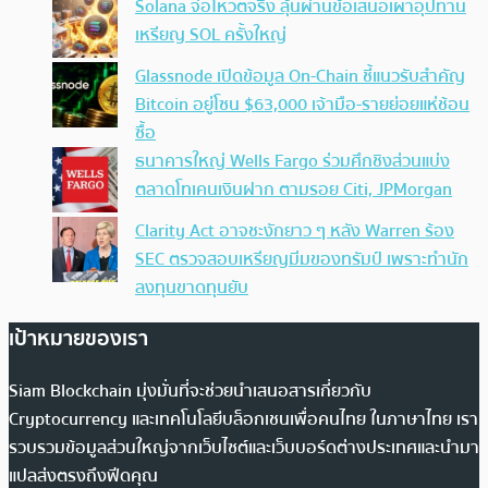
Solana จ่อโหวตจริง ลุ้นผ่านข้อเสนอเผาอุปทาน
เหรียญ SOL ครั้งใหญ่
Glassnode เปิดข้อมูล On-Chain ชี้แนวรับสำคัญ
Bitcoin อยู่โซน $63,000 เจ้ามือ-รายย่อยแห่ช้อน
ซื้อ
ธนาคารใหญ่ Wells Fargo ร่วมศึกชิงส่วนแบ่ง
ตลาดโทเคนเงินฝาก ตามรอย Citi, JPMorgan
Clarity Act อาจชะงักยาว ๆ หลัง Warren ร้อง
SEC ตรวจสอบเหรียญมีมของทรัมป์ เพราะทำนัก
ลงทุนขาดทุนยับ
เป้าหมายของเรา
Siam Blockchain มุ่งมั่นที่จะช่วยนำเสนอสารเกี่ยวกับ
Cryptocurrency และเทคโนโลยีบล็อกเชนเพื่อคนไทย ในภาษาไทย เรา
รวบรวมข้อมูลส่วนใหญ่จากเว็บไซต์และเว็บบอร์ดต่างประเทศและนำมา
แปลส่งตรงถึงฟีดคุณ