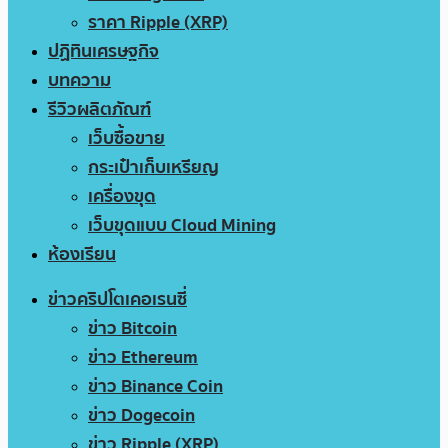
ราคา Ripple (XRP)
ปฏิทินเศรษฐกิจ
บทความ
รีวิวผลิตภัณฑ์
เว็บซื้อขาย
กระเป๋าเก็บเหรียญ
เครื่องขุด
เว็บขุดแบบ Cloud Mining
ห้องเรียน
ข่าวคริปโตเคอเรนซี่
ข่าว Bitcoin
ข่าว Ethereum
ข่าว Binance Coin
ข่าว Dogecoin
ข่าว Ripple (XRP)