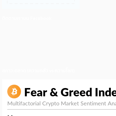
ติดตามเราบน Facebook
สภาวะตลาด (ความกลัว vs ความโลภ)