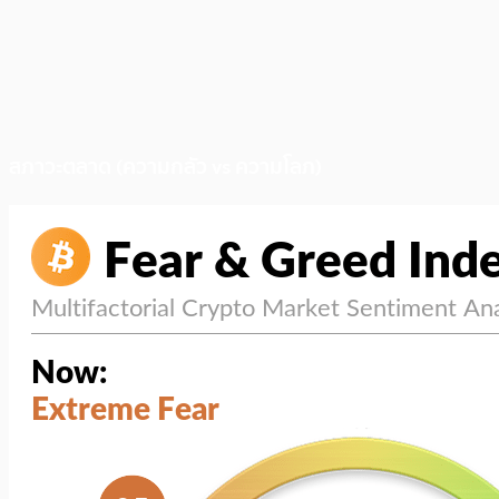
สภาวะตลาด (ความกลัว vs ความโลภ)