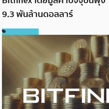
Bitfinex โดยมูลค่าปัจจุบันพุ่ง
9.3 พันล้านดอลลาร์
ข่าวคริปโตเคอเรนซี่