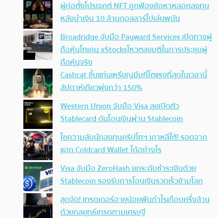
ผู้ก่อตั้งโปรเจกต์ NFT ถูกฟ้องข้อหาหลอกลงทุน
หลังนำเงิน 10 ล้านดอลลาร์ไปเล่นพนัน
Broadridge จับมือ Payward Services เปิดทางผู้
ถือหุ้นโทเคน xStocksโหวตลงมติในการประชุมผู้
ถือหุ้นจริง
Cashcat ขึ้นแท่นเหรียญมีมที่โตแรงที่สุดในเวลานี้
สัปดาห์เดียวพุ่งกว่า 150%
Western Union จับมือ Visa ลุยเปิดตัว
Stablecard ดันโอนเงินผ่าน Stablecoin
ไขความลับนักลงทุนคริปโทฯ เกาหลีใต้! รอดจาก
แฮก Coldcard Wallet ได้อย่างไร
Visa จับมือ ZeroHash ยกระดับชำระเงินด้วย
Stablecoin รองรับการโอนเงินรวดเร็วข้ามโลก
สุดจัด! เทรดเดอร์อายุน้อยฟันกำไรเกือบครึ่งล้าน
ด้วยกลยุทธ์เทรดตามเศรษฐี