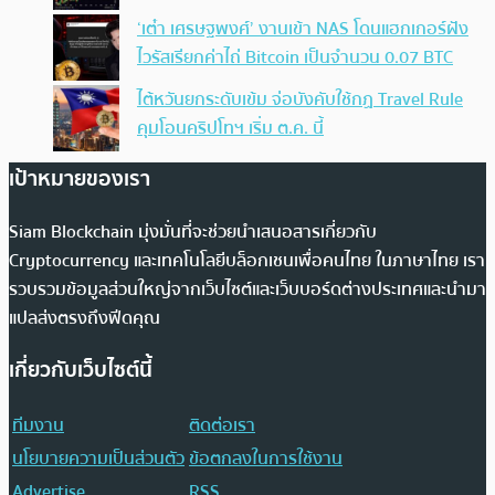
‘เต๋า เศรษฐพงศ์’ งานเข้า NAS โดนแฮกเกอร์ฝัง
ไวรัสเรียกค่าไถ่ Bitcoin เป็นจำนวน 0.07 BTC
ไต้หวันยกระดับเข้ม จ่อบังคับใช้กฏ Travel Rule
คุมโอนคริปโทฯ เริ่ม ต.ค. นี้
เป้าหมายของเรา
Siam Blockchain มุ่งมั่นที่จะช่วยนำเสนอสารเกี่ยวกับ
Cryptocurrency และเทคโนโลยีบล็อกเชนเพื่อคนไทย ในภาษาไทย เรา
รวบรวมข้อมูลส่วนใหญ่จากเว็บไซต์และเว็บบอร์ดต่างประเทศและนำมา
แปลส่งตรงถึงฟีดคุณ
เกี่ยวกับเว็บไซต์นี้
ทีมงาน
ติดต่อเรา
นโยบายความเป็นส่วนตัว
ข้อตกลงในการใช้งาน
Advertise
RSS