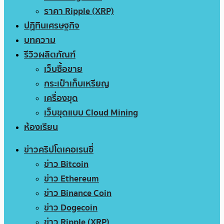
ราคา Ripple (XRP)
ปฏิทินเศรษฐกิจ
บทความ
รีวิวผลิตภัณฑ์
เว็บซื้อขาย
กระเป๋าเก็บเหรียญ
เครื่องขุด
เว็บขุดแบบ Cloud Mining
ห้องเรียน
ข่าวคริปโตเคอเรนซี่
ข่าว Bitcoin
ข่าว Ethereum
ข่าว Binance Coin
ข่าว Dogecoin
ข่าว Ripple (XRP)