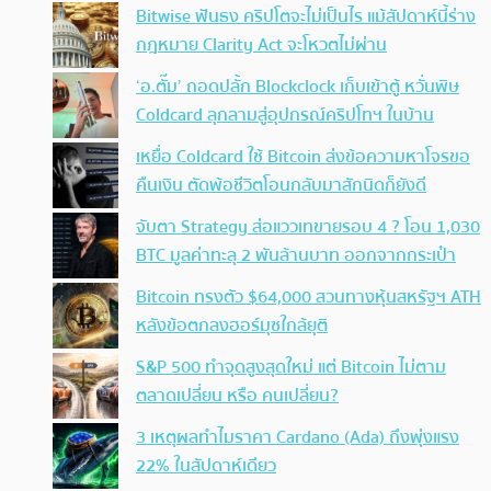
Bitwise ฟันธง คริปโตจะไม่เป็นไร แม้สัปดาห์นี้ร่าง
กฎหมาย Clarity Act จะโหวตไม่ผ่าน
‘อ.ตั๊ม’ ถอดปลั้ก Blockclock เก็บเข้าตู้ หวั่นพิษ
Coldcard ลุกลามสู่อุปกรณ์คริปโทฯ ในบ้าน
เหยื่อ Coldcard ใช้ Bitcoin ส่งข้อความหาโจรขอ
คืนเงิน ตัดพ้อชีวิตโอนกลับมาสักนิดก็ยังดี
จับตา Strategy ส่อแววเทขายรอบ 4 ? โอน 1,030
BTC มูลค่าทะลุ 2 พันล้านบาท ออกจากกระเป๋า
Bitcoin ทรงตัว $64,000 สวนทางหุ้นสหรัฐฯ ATH
หลังข้อตกลงฮอร์มุซใกล้ยุติ
S&P 500 ทำจุดสูงสุดใหม่ แต่ Bitcoin ไม่ตาม
ตลาดเปลี่ยน หรือ คนเปลี่ยน?
3 เหตุผลทำไมราคา Cardano (Ada) ถึงพุ่งแรง
22% ในสัปดาห์เดียว