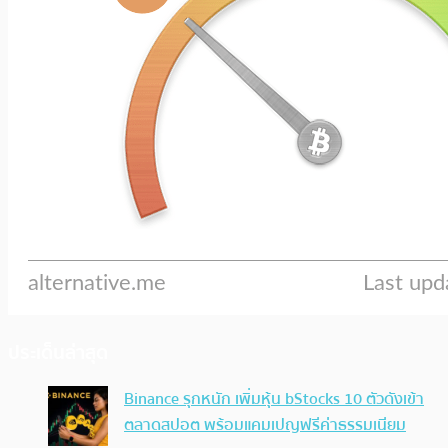
ประเด็นล่าสุด
Binance รุกหนัก เพิ่มหุ้น bStocks 10 ตัวดังเข้า
ตลาดสปอต พร้อมแคมเปญฟรีค่าธรรมเนียม