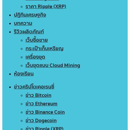
ราคา Ripple (XRP)
ปฏิทินเศรษฐกิจ
บทความ
รีวิวผลิตภัณฑ์
เว็บซื้อขาย
กระเป๋าเก็บเหรียญ
เครื่องขุด
เว็บขุดแบบ Cloud Mining
ห้องเรียน
ข่าวคริปโตเคอเรนซี่
ข่าว Bitcoin
ข่าว Ethereum
ข่าว Binance Coin
ข่าว Dogecoin
ข่าว Ripple (XRP)