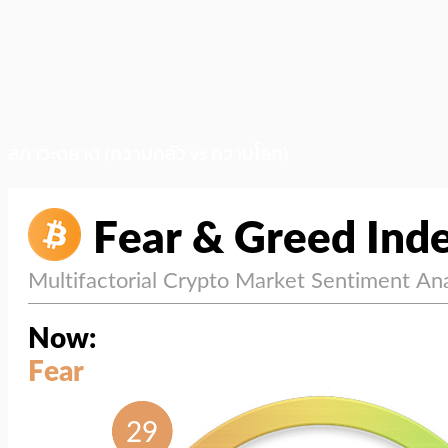
สภาวะตลาด (ความกลัว vs ความโลภ)