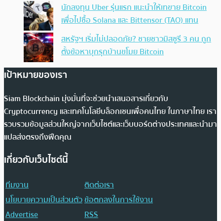
นักลงทุน Uber รุ่นแรก แนะนำให้เทขาย Bitcoin
เพื่อไปซื้อ Solana และ Bittensor (TAO) แทน
สหรัฐฯ เริ่มไม่ปลอดภัย? ชายชาวมิสซูรี 3 คน ถูก
ตั้งข้อหาบุกรุกบ้านขโมย Bitcoin
เป้าหมายของเรา
Siam Blockchain มุ่งมั่นที่จะช่วยนำเสนอสารเกี่ยวกับ
Cryptocurrency และเทคโนโลยีบล็อกเชนเพื่อคนไทย ในภาษาไทย เรา
รวบรวมข้อมูลส่วนใหญ่จากเว็บไซต์และเว็บบอร์ดต่างประเทศและนำมา
แปลส่งตรงถึงฟีดคุณ
เกี่ยวกับเว็บไซต์นี้
ทีมงาน
ติดต่อเรา
นโยบายความเป็นส่วนตัว
ข้อตกลงในการใช้งาน
Advertise
RSS