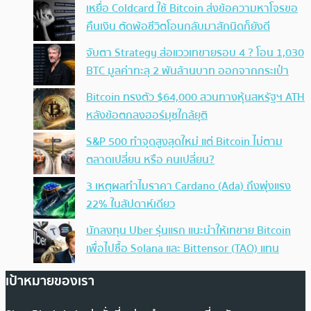
เหยื่อ Coldcard ใช้ Bitcoin ส่งข้อความหาโจรขอ
คืนเงิน ตัดพ้อชีวิตโอนกลับมาสักนิดก็ยังดี
จับตา Strategy ส่อแววเทขายรอบ 4 ? โอน 1,030
BTC มูลค่าทะลุ 2 พันล้านบาท ออกจากกระเป๋า
Bitcoin ทรงตัว $64,000 สวนทางหุ้นสหรัฐฯ ATH
หลังข้อตกลงฮอร์มุซใกล้ยุติ
S&P 500 ทำจุดสูงสุดใหม่ แต่ Bitcoin ไม่ตาม
ตลาดเปลี่ยน หรือ คนเปลี่ยน?
3 เหตุผลทำไมราคา Cardano (Ada) ถึงพุ่งแรง
22% ในสัปดาห์เดียว
นักลงทุน Uber รุ่นแรก แนะนำให้เทขาย Bitcoin
เพื่อไปซื้อ Solana และ Bittensor (TAO) แทน
เป้าหมายของเรา