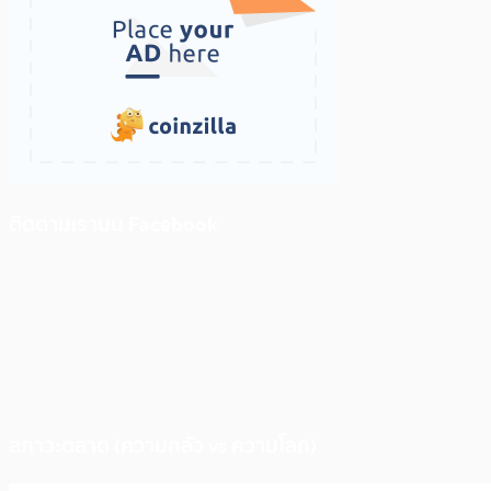
ติดตามเราบน Facebook
สภาวะตลาด (ความกลัว vs ความโลภ)