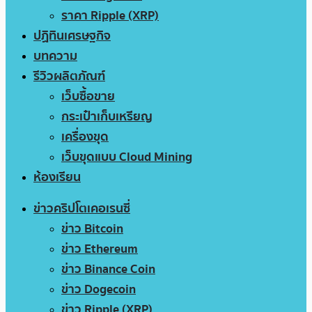
ราคา Ripple (XRP)
ปฏิทินเศรษฐกิจ
บทความ
รีวิวผลิตภัณฑ์
เว็บซื้อขาย
กระเป๋าเก็บเหรียญ
เครื่องขุด
เว็บขุดแบบ Cloud Mining
ห้องเรียน
ข่าวคริปโตเคอเรนซี่
ข่าว Bitcoin
ข่าว Ethereum
ข่าว Binance Coin
ข่าว Dogecoin
ข่าว Ripple (XRP)