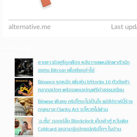
ประเด็นล่าสุด
ชายชาวมิสซูรีถูกฟ้อง หลังวางแผนลักพาตัวนัก
ลงทุน Bitcoin เพื่อเรียกค่าไถ่
Binance รุกหนัก เพิ่มหุ้น bStocks 10 ตัวดังเข้า
ตลาดสปอต พร้อมแคมเปญฟรีค่าธรรมเนียม
Bitwise ฟันธง คริปโตจะไม่เป็นไร แม้สัปดาห์นี้ร่าง
กฎหมาย Clarity Act จะโหวตไม่ผ่าน
‘อ.ตั๊ม’ ถอดปลั้ก Blockclock เก็บเข้าตู้ หวั่นพิษ
Coldcard ลุกลามสู่อุปกรณ์คริปโทฯ ในบ้าน