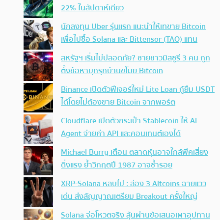
22% ในสัปดาห์เดียว
นักลงทุน Uber รุ่นแรก แนะนำให้เทขาย Bitcoin
เพื่อไปซื้อ Solana และ Bittensor (TAO) แทน
สหรัฐฯ เริ่มไม่ปลอดภัย? ชายชาวมิสซูรี 3 คน ถูก
ตั้งข้อหาบุกรุกบ้านขโมย Bitcoin
Binance เปิดตัวฟีเจอร์ใหม่ Lite Loan กู้ยืม USDT
ได้โดยไม่ต้องขาย Bitcoin จากพอร์ต
Cloudflare เปิดตัวกระเป๋า Stablecoin ให้ AI
Agent จ่ายค่า API และคอนเทนต์เองได้
Michael Burry เตือน ตลาดหุ้นอาจใกล้พีคเสี่ยง
ดิ่งแรง ย้ำวิกฤตปี 1987 อาจซ้ำรอย
XRP-Solana หลบไป : ส่อง 3 Altcoins ฉายแวว
เด่น ส่งสัญญาณเตรียม Breakout ครั้งใหญ่
Solana จ่อโหวตจริง ลุ้นผ่านข้อเสนอเผาอุปทาน