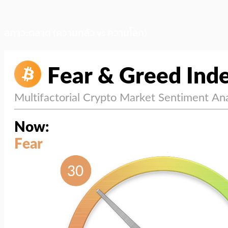
สภาวะตลาด (ความกลัว vs ความโลภ)