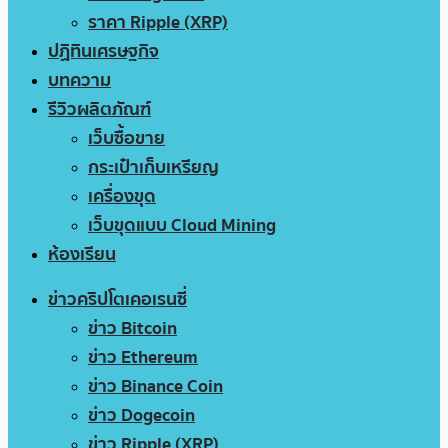
ราคา Ripple (XRP)
ปฏิทินเศรษฐกิจ
บทความ
รีวิวผลิตภัณฑ์
เว็บซื้อขาย
กระเป๋าเก็บเหรียญ
เครื่องขุด
เว็บขุดแบบ Cloud Mining
ห้องเรียน
ข่าวคริปโตเคอเรนซี่
ข่าว Bitcoin
ข่าว Ethereum
ข่าว Binance Coin
ข่าว Dogecoin
ข่าว Ripple (XRP)