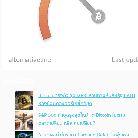
ประเด็นล่าสุด
Bitcoin ทรงตัว $64,000 สวนทางหุ้นสหรัฐฯ ATH
หลังข้อตกลงฮอร์มุซใกล้ยุติ
S&P 500 ทำจุดสูงสุดใหม่ แต่ Bitcoin ไม่ตาม
ตลาดเปลี่ยน หรือ คนเปลี่ยน?
3 เหตุผลทำไมราคา Cardano (Ada) ถึงพุ่งแรง