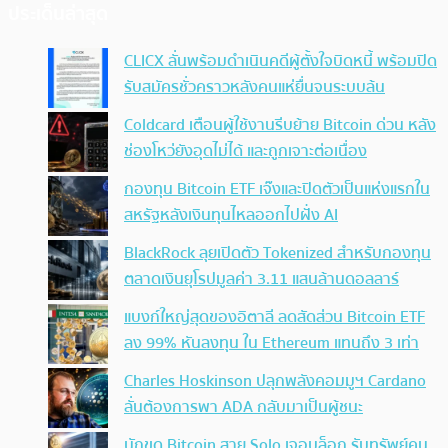
ประเด็นล่าสุด
CLICX ลั่นพร้อมดำเนินคดีผู้ตั้งใจบิดหนี้ พร้อมปิด
รับสมัครชั่วคราวหลังคนแห่ยื่นจนระบบล้น
Coldcard เตือนผู้ใช้งานรีบย้าย Bitcoin ด่วน หลัง
ช่องโหว่ยังอุดไม่ได้ และถูกเจาะต่อเนื่อง
กองทุน Bitcoin ETF เจ๊งและปิดตัวเป็นแห่งแรกใน
สหรัฐหลังเงินทุนไหลออกไปฝั่ง AI
BlackRock ลุยเปิดตัว Tokenized สำหรับกองทุน
ตลาดเงินยุโรปมูลค่า 3.11 แสนล้านดอลลาร์
แบงก์ใหญ่สุดของอิตาลี ลดสัดส่วน Bitcoin ETF
ลง 99% หันลงทุน ใน Ethereum แทนถึง 3 เท่า
Charles Hoskinson ปลุกพลังคอมมูฯ Cardano
ลั่นต้องการพา ADA กลับมาเป็นผู้ชนะ
นักขุด Bitcoin สาย Solo เจอบล็อก รับทรัพย์คน