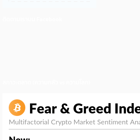
ติดตามเราบน Facebook
สภาวะตลาด (ความกลัว vs ความโลภ)