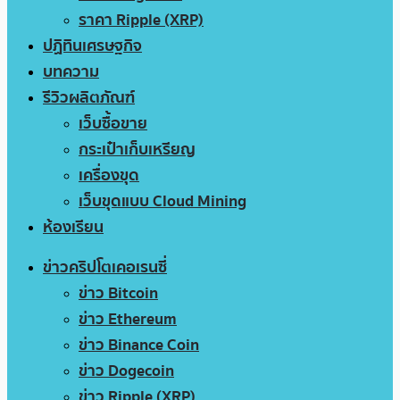
ราคา Ripple (XRP)
ปฏิทินเศรษฐกิจ
บทความ
รีวิวผลิตภัณฑ์
เว็บซื้อขาย
กระเป๋าเก็บเหรียญ
เครื่องขุด
เว็บขุดแบบ Cloud Mining
ห้องเรียน
ข่าวคริปโตเคอเรนซี่
ข่าว Bitcoin
ข่าว Ethereum
ข่าว Binance Coin
ข่าว Dogecoin
ข่าว Ripple (XRP)