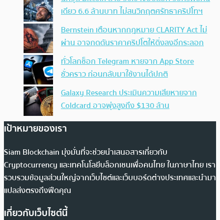
เดียว 6.6 ล้านบาท ไม่สนวิกฤตศรัทธาคริปโทฯ
Bernstein เตือนหากกฎหมาย CLARITY Act ไม่
ผ่าน อาจกดดันราคาคริปโตให้ดิ่งลงอีกระลอก
ทั่วโลกช็อก Telegram หายจาก App Store
ชั่วคราว ก่อนกลับมาใช้งานได้ปกติ
Galaxy Research ประเมินความเสียหายจาก
Coldcard อาจพุ่งสูงถึง $130 ล้าน
เป้าหมายของเรา
Siam Blockchain มุ่งมั่นที่จะช่วยนำเสนอสารเกี่ยวกับ
Cryptocurrency และเทคโนโลยีบล็อกเชนเพื่อคนไทย ในภาษาไทย เรา
รวบรวมข้อมูลส่วนใหญ่จากเว็บไซต์และเว็บบอร์ดต่างประเทศและนำมา
แปลส่งตรงถึงฟีดคุณ
เกี่ยวกับเว็บไซต์นี้