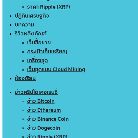
ราคา Ripple (XRP)
ปฏิทินเศรษฐกิจ
บทความ
รีวิวผลิตภัณฑ์
เว็บซื้อขาย
กระเป๋าเก็บเหรียญ
เครื่องขุด
เว็บขุดแบบ Cloud Mining
ห้องเรียน
ข่าวคริปโตเคอเรนซี่
ข่าว Bitcoin
ข่าว Ethereum
ข่าว Binance Coin
ข่าว Dogecoin
ข่าว Ripple (XRP)