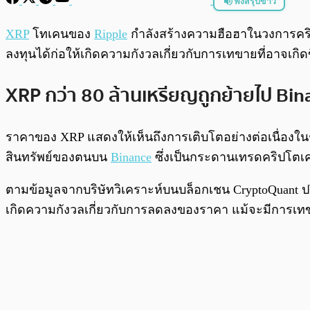
ฟังสรุปข่าว
พร้อมเล่น
XRP
โทเคนของ
Ripple
กำลังสร้างความฮือฮาในวงการคริปโต
ลงทุนได้ก่อให้เกิดความกังวลเกี่ยวกับการเทขายที่อาจเกิดข
XRP กว่า 80 ล้านเหรียญถูกย้ายไป Bin
ราคาของ XRP แสดงให้เห็นถึงการเติบโตอย่างต่อเนื่องในช่
สินทรัพย์ของตนบน
Binance
ซึ่งเป็นกระดานเทรดคริปโตเคอ
ตามข้อมูลจากบริษัทวิเคราะห์บนบล็อกเชน CryptoQuant ปริ
เกิดความกังวลเกี่ยวกับการลดลงของราคา แม้จะมีการเ