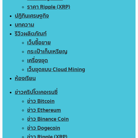
ราคา Ripple (XRP)
ปฏิทินเศรษฐกิจ
บทความ
รีวิวผลิตภัณฑ์
เว็บซื้อขาย
กระเป๋าเก็บเหรียญ
เครื่องขุด
เว็บขุดแบบ Cloud Mining
ห้องเรียน
ข่าวคริปโตเคอเรนซี่
ข่าว Bitcoin
ข่าว Ethereum
ข่าว Binance Coin
ข่าว Dogecoin
ข่าว Ripple (XRP)