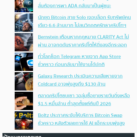
ลั่นต้องการพา ADA กลับมาเป็นผู้ชนะ
นักขุด Bitcoin สาย Solo เจอบล็อก รับทรัพย์คน
เดียว 6.6 ล้านบาท ไม่สนวิกฤตศรัทธาคริปโทฯ
Bernstein เตือนหากกฎหมาย CLARITY Act ไม่
ผ่าน อาจกดดันราคาคริปโตให้ดิ่งลงอีกระลอก
ทั่วโลกช็อก Telegram หายจาก App Store
ชั่วคราว ก่อนกลับมาใช้งานได้ปกติ
Galaxy Research ประเมินความเสียหายจาก
Coldcard อาจพุ่งสูงถึง $130 ล้าน
ตลาดคริปโตซบเซา วอลุ่มซื้อขายรายวันดิ่งเหลือ
$1.5 หมื่นล้าน ต่ำสุดตั้งแต่ต้นปี 2026
Boltz ประกาศระงับให้บริการ Bitcoin Swap
ชั่วคราว หลังตัวเลขการใช้ AI แฮ็กระบบพุ่งสูง