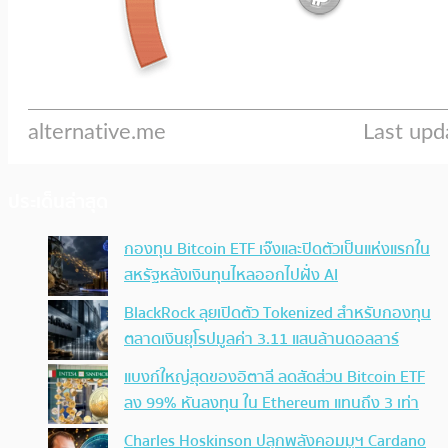
ประเด็นล่าสุด
กองทุน Bitcoin ETF เจ๊งและปิดตัวเป็นแห่งแรกใน
สหรัฐหลังเงินทุนไหลออกไปฝั่ง AI
BlackRock ลุยเปิดตัว Tokenized สำหรับกองทุน
ตลาดเงินยุโรปมูลค่า 3.11 แสนล้านดอลลาร์
แบงก์ใหญ่สุดของอิตาลี ลดสัดส่วน Bitcoin ETF
ลง 99% หันลงทุน ใน Ethereum แทนถึง 3 เท่า
Charles Hoskinson ปลุกพลังคอมมูฯ Cardano