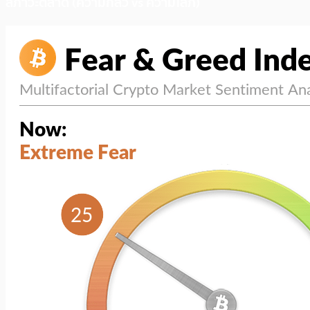
สภาวะตลาด (ความกลัว vs ความโลภ)