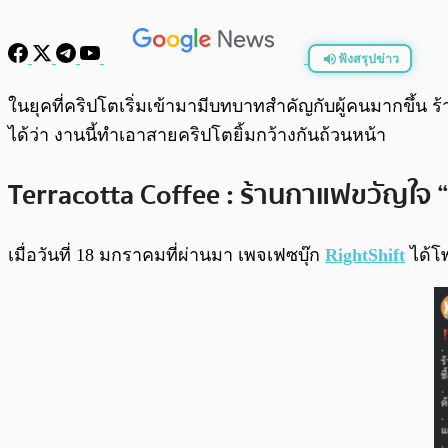
ฟังสรุปข่าว
พร้อมเล่น
ในยุคที่คริปโตเริ่มเข้ามามีบทบาทสำคัญกับผู้คนมากขึ้น ร้
ได้ว่า งานนี้ทำเอาสายคริปโตยิ้มกว้างกันถ้วนหน้า
Terracotta Coffee : ร้านกาแฟขวัญใจ “
เมื่อวันที่ 18 มกราคมที่ผ่านมา เพจเฟซบุ๊ก
RightShift
ได้โพ