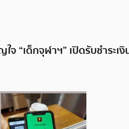
ญใจ “เด็กจุฬาฯ” เปิดรับชำระเง