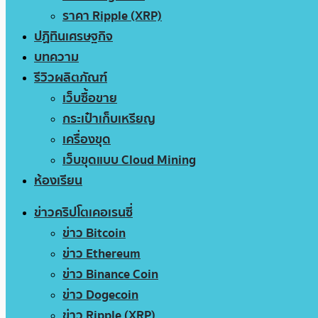
ราคา Ripple (XRP)
ปฏิทินเศรษฐกิจ
บทความ
รีวิวผลิตภัณฑ์
เว็บซื้อขาย
กระเป๋าเก็บเหรียญ
เครื่องขุด
เว็บขุดแบบ Cloud Mining
ห้องเรียน
ข่าวคริปโตเคอเรนซี่
ข่าว Bitcoin
ข่าว Ethereum
ข่าว Binance Coin
ข่าว Dogecoin
ข่าว Ripple (XRP)