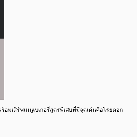
อมเสิร์ฟเมนูเบเกอรี่สูตรพิเศษที่มีจุดเด่นคือโรยดอก