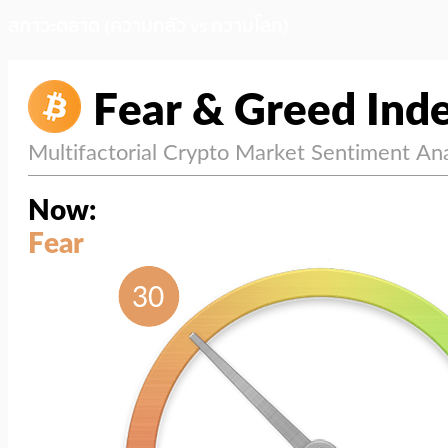
สภาวะตลาด (ความกลัว vs ความโลภ)