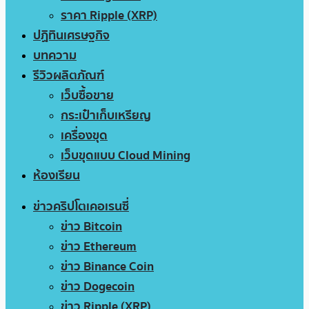
ราคา Ripple (XRP)
ปฏิทินเศรษฐกิจ
บทความ
รีวิวผลิตภัณฑ์
เว็บซื้อขาย
กระเป๋าเก็บเหรียญ
เครื่องขุด
เว็บขุดแบบ Cloud Mining
ห้องเรียน
ข่าวคริปโตเคอเรนซี่
ข่าว Bitcoin
ข่าว Ethereum
ข่าว Binance Coin
ข่าว Dogecoin
ข่าว Ripple (XRP)