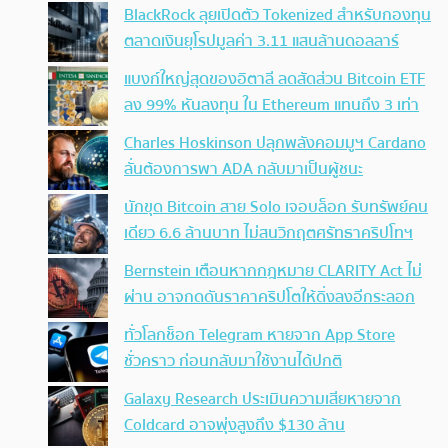
BlackRock ลุยเปิดตัว Tokenized สำหรับกองทุน
ตลาดเงินยุโรปมูลค่า 3.11 แสนล้านดอลลาร์
แบงก์ใหญ่สุดของอิตาลี ลดสัดส่วน Bitcoin ETF
ลง 99% หันลงทุน ใน Ethereum แทนถึง 3 เท่า
Charles Hoskinson ปลุกพลังคอมมูฯ Cardano
ลั่นต้องการพา ADA กลับมาเป็นผู้ชนะ
นักขุด Bitcoin สาย Solo เจอบล็อก รับทรัพย์คน
เดียว 6.6 ล้านบาท ไม่สนวิกฤตศรัทธาคริปโทฯ
Bernstein เตือนหากกฎหมาย CLARITY Act ไม่
ผ่าน อาจกดดันราคาคริปโตให้ดิ่งลงอีกระลอก
ทั่วโลกช็อก Telegram หายจาก App Store
ชั่วคราว ก่อนกลับมาใช้งานได้ปกติ
Galaxy Research ประเมินความเสียหายจาก
Coldcard อาจพุ่งสูงถึง $130 ล้าน