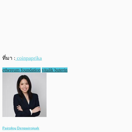
ที่มา :
coinpaprika
ethereum foundation
vitalik buterin
Pairploy Denpairojsak