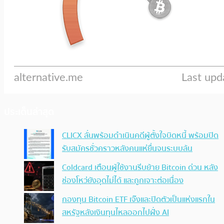
ประเด็นล่าสุด
CLICX ลั่นพร้อมดำเนินคดีผู้ตั้งใจบิดหนี้ พร้อมปิด
รับสมัครชั่วคราวหลังคนแห่ยื่นจนระบบล้น
Coldcard เตือนผู้ใช้งานรีบย้าย Bitcoin ด่วน หลัง
ช่องโหว่ยังอุดไม่ได้ และถูกเจาะต่อเนื่อง
กองทุน Bitcoin ETF เจ๊งและปิดตัวเป็นแห่งแรกใน
สหรัฐหลังเงินทุนไหลออกไปฝั่ง AI