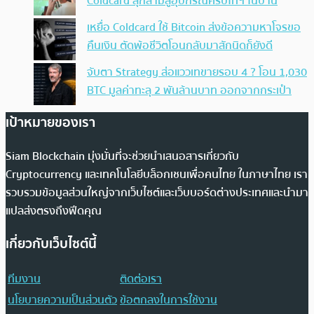
Coldcard ลุกลามสู่อุปกรณ์คริปโทฯ ในบ้าน
เหยื่อ Coldcard ใช้ Bitcoin ส่งข้อความหาโจรขอ
คืนเงิน ตัดพ้อชีวิตโอนกลับมาสักนิดก็ยังดี
จับตา Strategy ส่อแววเทขายรอบ 4 ? โอน 1,030
BTC มูลค่าทะลุ 2 พันล้านบาท ออกจากกระเป๋า
เป้าหมายของเรา
Siam Blockchain มุ่งมั่นที่จะช่วยนำเสนอสารเกี่ยวกับ
Cryptocurrency และเทคโนโลยีบล็อกเชนเพื่อคนไทย ในภาษาไทย เรา
รวบรวมข้อมูลส่วนใหญ่จากเว็บไซต์และเว็บบอร์ดต่างประเทศและนำมา
แปลส่งตรงถึงฟีดคุณ
เกี่ยวกับเว็บไซต์นี้
ทีมงาน
ติดต่อเรา
นโยบายความเป็นส่วนตัว
ข้อตกลงในการใช้งาน