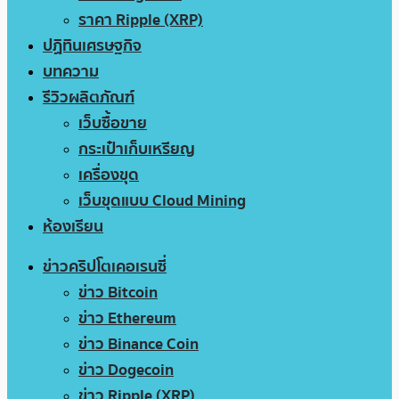
ราคา Ripple (XRP)
ปฏิทินเศรษฐกิจ
บทความ
รีวิวผลิตภัณฑ์
เว็บซื้อขาย
กระเป๋าเก็บเหรียญ
เครื่องขุด
เว็บขุดแบบ Cloud Mining
ห้องเรียน
ข่าวคริปโตเคอเรนซี่
ข่าว Bitcoin
ข่าว Ethereum
ข่าว Binance Coin
ข่าว Dogecoin
ข่าว Ripple (XRP)