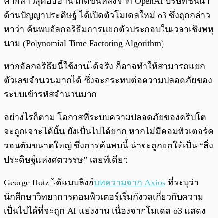
คำกล่าวสุดฮือฮานี้ เกิดขึ้นหลังจาก OpenAI บริษัทชั้นนำ
ด้านปัญญาประดิษฐ์ ได้เปิดตัวโมเดลใหม่ o3 ซึ่งถูกกล่าว
หาว่า ค้นพบอัลกอริธึมการแยกตัวประกอบในเวลาเชิงพหุ
นาม (Polynomial Time Factoring Algorithm)
หากอัลกอริธึมนี้ใช้งานได้จริง ก็อาจทำให้สามารถแยก
ตัวเลขจำนวนมากได้ ซึ่งจะกระทบต่อความปลอดภัยของ
ระบบเข้ารหัสจำนวนมาก
อย่างไรก็ตาม โอกาสที่ระบบความปลอดภัยของคริปโต
จะถูกเจาะได้นั้น ยังเป็นไปได้ยาก หากไม่มีคอมพิวเตอร์ค
วอนตัมขนาดใหญ่ ซึ่งการค้นพบนี้ น่าจะถูกยกให้เป็น “สิ่ง
ประดิษฐ์แห่งศตวรรษ” เลยทีเดียว
George Hotz ได้แนบลิงก์
บทความจาก Axios
ที่ระบุว่า
นักศึกษาวิทยาการคอมพิวเตอร์เริ่มกังวลเกี่ยวกับความ
เป็นไปได้ที่จะถูก AI แย่งงาน เนื่องจากโมเดล o3 แสดง