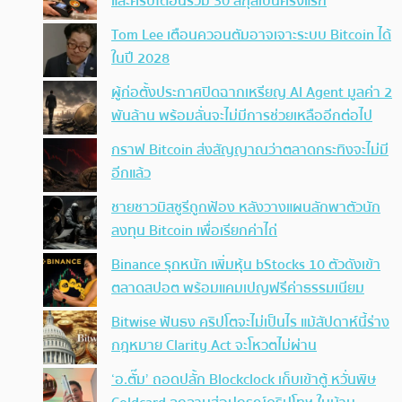
และคริปโตอื่นรวม 30 สกุลเป็นครั้งแรก
Tom Lee เตือนควอนตัมอาจเจาะระบบ Bitcoin ได้
ในปี 2028
ผู้ก่อตั้งประกาศปิดฉากเหรียญ AI Agent มูลค่า 2
พันล้าน พร้อมลั่นจะไม่มีการช่วยเหลืออีกต่อไป
กราฟ Bitcoin ส่งสัญญาณว่าตลาดกระทิงจะไม่มี
อีกแล้ว
ชายชาวมิสซูรีถูกฟ้อง หลังวางแผนลักพาตัวนัก
ลงทุน Bitcoin เพื่อเรียกค่าไถ่
Binance รุกหนัก เพิ่มหุ้น bStocks 10 ตัวดังเข้า
ตลาดสปอต พร้อมแคมเปญฟรีค่าธรรมเนียม
Bitwise ฟันธง คริปโตจะไม่เป็นไร แม้สัปดาห์นี้ร่าง
กฎหมาย Clarity Act จะโหวตไม่ผ่าน
‘อ.ตั๊ม’ ถอดปลั้ก Blockclock เก็บเข้าตู้ หวั่นพิษ