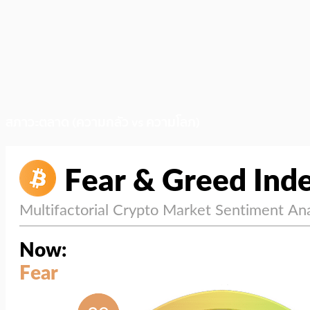
สภาวะตลาด (ความกลัว vs ความโลภ)