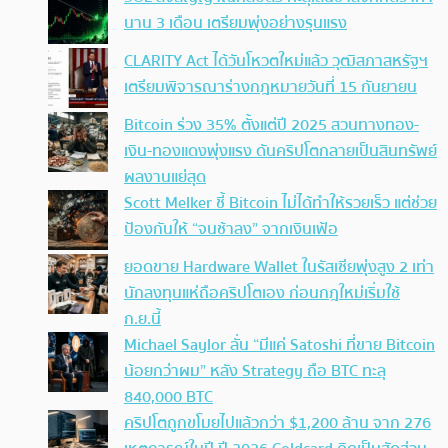
นาน 3 เดือน เตรียมพุ่งอย่างรุนแรง
CLARITY Act ได้วันโหวตใหม่แล้ว วุฒิสภาสหรัฐฯ
เตรียมพิจารณาร่างกฎหมายวันที่ 15 กันยายน
Bitcoin ร่วง 35% ตั้งแต่ปี 2025 สวนทางทอง-
เงิน-ทองแดงพุ่งแรง ดันคริปโตกลายเป็นสินทรัพย์
ผลงานแย่สุด
Scott Melker ชี้ Bitcoin ไม่ได้ทำให้รวยเร็ว แต่ช่วย
ป้องกันให้ “จนช้าลง” จากเงินเฟ้อ
ยอดขาย Hardware Wallet ในรัสเซียพุ่งสูง 2 เท่า
นักลงทุนแห่ถือคริปโตเอง ก่อนกฎใหม่เริ่มใช้
ก.ย.นี้
Michael Saylor ลั่น “มีแค่ Satoshi ที่ขาย Bitcoin
น้อยกว่าผม” หลัง Strategy ถือ BTC ทะลุ
840,000 BTC
คริปโตถูกขโมยไปแล้วกว่า $1,200 ล้าน จาก 276