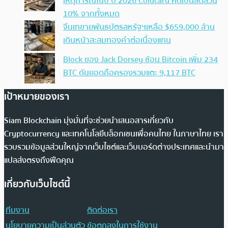
เหตุการณ์ในปี ปี 2026 Coldcard คิดเป็นสัดส่วน
10% จากทั้งหมด
จีนเทขายพันธบัตรสหรัฐฯเหลือ $659,000 ล้าน
เดินหน้าสะสมทองคำต่อเนื่องแทน
Block ของ Jack Dorsey ช้อน Bitcoin เพิ่ม 234
BTC ดันยอดถือครองรวมแตะ 9,117 BTC
เป้าหมายของเรา
Siam Blockchain มุ่งมั่นที่จะช่วยนำเสนอสารเกี่ยวกับ
Cryptocurrency และเทคโนโลยีบล็อกเชนเพื่อคนไทย ในภาษาไทย เรา
รวบรวมข้อมูลส่วนใหญ่จากเว็บไซต์และเว็บบอร์ดต่างประเทศและนำมา
แปลส่งตรงถึงฟีดคุณ
เกี่ยวกับเว็บไซต์นี้
ทีมงาน
ติดต่อเรา
นโยบายความเป็นส่วนตัว
ข้อตกลงในการใช้งาน