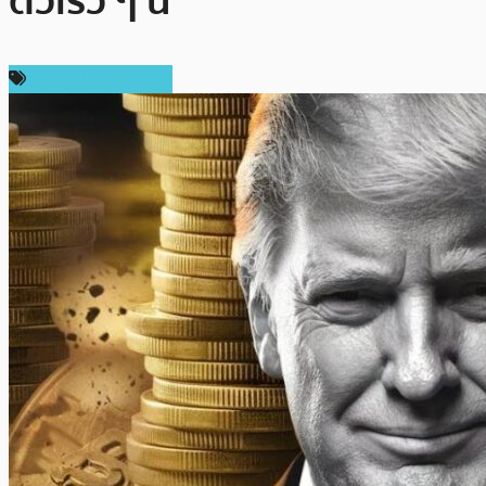
ตัวเร็ว ๆ นี้
ข่าวคริปโตเคอเรนซี่