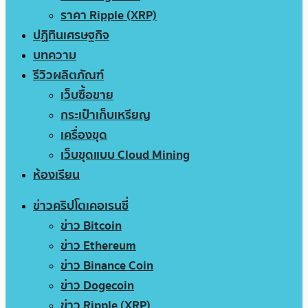
ราคา Ripple (XRP)
ปฏิทินเศรษฐกิจ
บทความ
รีวิวผลิตภัณฑ์
เว็บซื้อขาย
กระเป๋าเก็บเหรียญ
เครื่องขุด
เว็บขุดแบบ Cloud Mining
ห้องเรียน
ข่าวคริปโตเคอเรนซี่
ข่าว Bitcoin
ข่าว Ethereum
ข่าว Binance Coin
ข่าว Dogecoin
ข่าว Ripple (XRP)