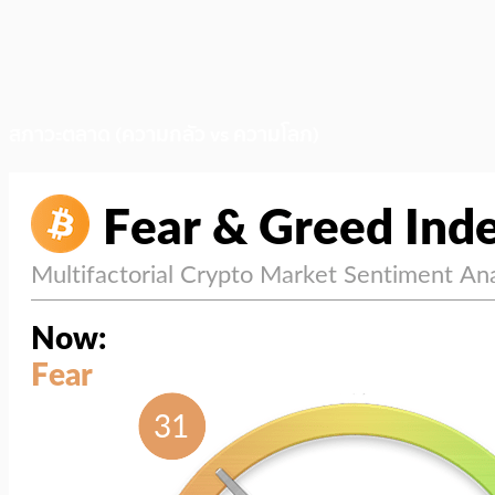
สภาวะตลาด (ความกลัว vs ความโลภ)