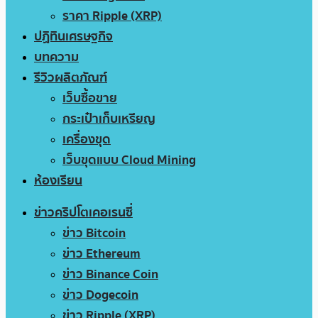
ราคา Ripple (XRP)
ปฏิทินเศรษฐกิจ
บทความ
รีวิวผลิตภัณฑ์
เว็บซื้อขาย
กระเป๋าเก็บเหรียญ
เครื่องขุด
เว็บขุดแบบ Cloud Mining
ห้องเรียน
ข่าวคริปโตเคอเรนซี่
ข่าว Bitcoin
ข่าว Ethereum
ข่าว Binance Coin
ข่าว Dogecoin
ข่าว Ripple (XRP)