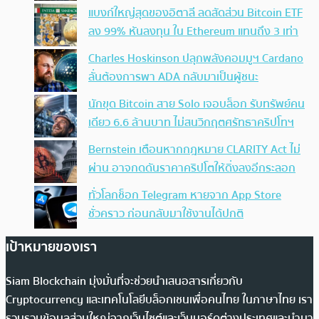
แบงก์ใหญ่สุดของอิตาลี ลดสัดส่วน Bitcoin ETF
ลง 99% หันลงทุน ใน Ethereum แทนถึง 3 เท่า
Charles Hoskinson ปลุกพลังคอมมูฯ Cardano
ลั่นต้องการพา ADA กลับมาเป็นผู้ชนะ
นักขุด Bitcoin สาย Solo เจอบล็อก รับทรัพย์คน
เดียว 6.6 ล้านบาท ไม่สนวิกฤตศรัทธาคริปโทฯ
Bernstein เตือนหากกฎหมาย CLARITY Act ไม่
ผ่าน อาจกดดันราคาคริปโตให้ดิ่งลงอีกระลอก
ทั่วโลกช็อก Telegram หายจาก App Store
ชั่วคราว ก่อนกลับมาใช้งานได้ปกติ
เป้าหมายของเรา
Siam Blockchain มุ่งมั่นที่จะช่วยนำเสนอสารเกี่ยวกับ
Cryptocurrency และเทคโนโลยีบล็อกเชนเพื่อคนไทย ในภาษาไทย เรา
รวบรวมข้อมูลส่วนใหญ่จากเว็บไซต์และเว็บบอร์ดต่างประเทศและนำมา