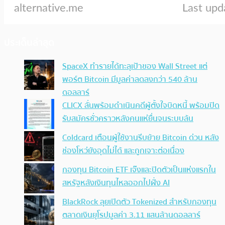
ประเด็นล่าสุด
SpaceX ทำรายได้ทะลุเป้าของ Wall Street แต่
พอร์ต Bitcoin มีมูลค่าลดลงกว่า 540 ล้าน
ดอลลาร์
CLICX ลั่นพร้อมดำเนินคดีผู้ตั้งใจบิดหนี้ พร้อมปิด
รับสมัครชั่วคราวหลังคนแห่ยื่นจนระบบล้น
Coldcard เตือนผู้ใช้งานรีบย้าย Bitcoin ด่วน หลัง
ช่องโหว่ยังอุดไม่ได้ และถูกเจาะต่อเนื่อง
กองทุน Bitcoin ETF เจ๊งและปิดตัวเป็นแห่งแรกใน
สหรัฐหลังเงินทุนไหลออกไปฝั่ง AI
BlackRock ลุยเปิดตัว Tokenized สำหรับกองทุน
ตลาดเงินยุโรปมูลค่า 3.11 แสนล้านดอลลาร์