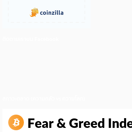
ติดตามเราบน Facebook
สภาวะตลาด (ความกลัว vs ความโลภ)