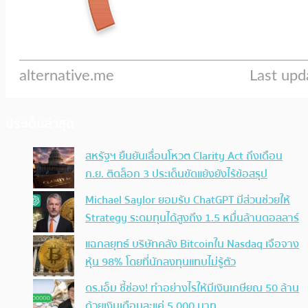
ประเด็นล่าสุด
สหรัฐฯ ยืนยันเลื่อนโหวต Clarity Act ถึงเดือน
ก.ย. ติดล็อก 3 ประเด็นขัดแย้งยังไร้ข้อสรุป
Michael Saylor ยอมรับ ChatGPT มีส่วนช่วยให้
Strategy ระดมทุนได้สูงถึง 1.5 หมื่นล้านดอลลาร์
แฉกลยุทธ์ บริษัทคลัง Bitcoinใน Nasdaq เจือจาง
หุ้น 98% โดยที่นักลงทุนแทบไม่รู้ตัว
ดร.เอ็ม ชี้ช่อง! ทำอย่างไรให้มีเงินเกษียณ 50 ล้าน
ด้วยเงินเดือนละแค่ 5,000 บาท