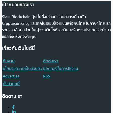
เป้าหมายของเรา
Siam Blockchain มุ่งมั่นที่จะช่วยนำเสนอสารเกี่ยวกับ
Cryptocurrency และเทคโนโลยีบล็อกเชนเพื่อคนไทย ในภาษาไทย เรา
รวบรวมข้อมูลส่วนใหญ่จากเว็บไซต์และเว็บบอร์ดต่างประเทศและนำมา
แปลส่งตรงถึงฟีดคุณ
เกี่ยวกับเว็บไซต์นี้
ทีมงาน
ติดต่อเรา
นโยบายความเป็นส่วนตัว
ข้อตกลงในการใช้งาน
Advertise
RSS
ตั้งค่าคุกกี้
ติดตามเรา