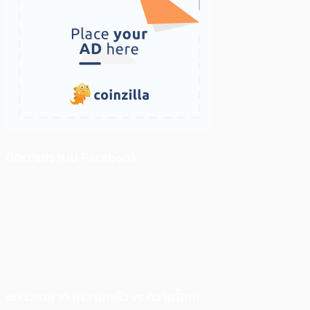
ติดตามเราบน Facebook
สภาวะตลาด (ความกลัว vs ความโลภ)