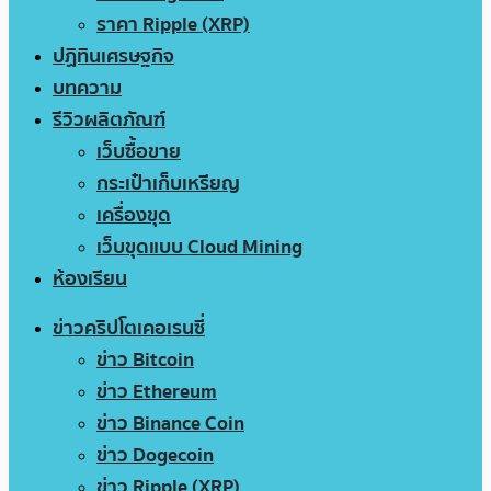
ราคา Ripple (XRP)
ปฏิทินเศรษฐกิจ
บทความ
รีวิวผลิตภัณฑ์
เว็บซื้อขาย
กระเป๋าเก็บเหรียญ
เครื่องขุด
เว็บขุดแบบ Cloud Mining
ห้องเรียน
ข่าวคริปโตเคอเรนซี่
ข่าว Bitcoin
ข่าว Ethereum
ข่าว Binance Coin
ข่าว Dogecoin
ข่าว Ripple (XRP)