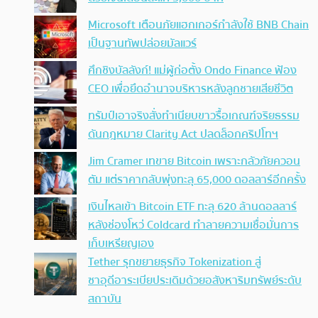
Microsoft เตือนภัยแฮกเกอร์กำลังใช้ BNB Chain
เป็นฐานทัพปล่อยมัลแวร์
ศึกชิงบัลลังก์! แม่ผู้ก่อตั้ง Ondo Finance ฟ้อง
CEO เพื่อยึดอำนาจบริหารหลังลูกชายเสียชีวิต
ทรัมป์เอาจริง สั่งทำเนียบขาวรื้อเกณฑ์จริยธรรม
ดันกฎหมาย Clarity Act ปลดล็อกคริปโทฯ
Jim Cramer เทขาย Bitcoin เพราะกลัวภัยควอน
ตัม แต่ราคากลับพุ่งทะลุ 65,000 ดอลลาร์อีกครั้ง
เงินไหลเข้า Bitcoin ETF ทะลุ 620 ล้านดอลลาร์
หลังช่องโหว่ Coldcard ทำลายความเชื่อมั่นการ
เก็บเหรียญเอง
Tether รุกขยายธุรกิจ Tokenization สู่
ซาอุดีอาระเบียประเดิมด้วยอสังหาริมทรัพย์ระดับ
สถาบัน