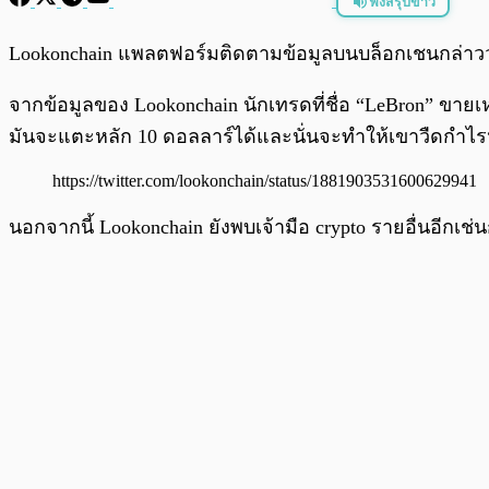
ฟังสรุปข่าว
พร้อมเล่น
Lookonchain แพลตฟอร์มติดตามข้อมูลบนบล็อกเชนกล่าวว่า
จากข้อมูลของ Lookonchain นักเทรดที่ชื่อ “LeBron” ขา
มันจะแตะหลัก 10 ดอลลาร์ได้และนั่นจะทำให้เขาวืดกำไ
https://twitter.com/lookonchain/status/1881903531600629941
นอกจากนี้ Lookonchain ยังพบเจ้ามือ crypto รายอื่นอี