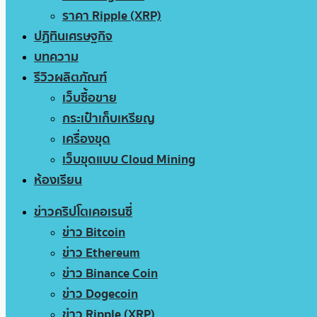
ราคา Ripple (XRP)
ปฏิทินเศรษฐกิจ
บทความ
รีวิวผลิตภัณฑ์
เว็บซื้อขาย
กระเป๋าเก็บเหรียญ
เครื่องขุด
เว็บขุดแบบ Cloud Mining
ห้องเรียน
ข่าวคริปโตเคอเรนซี่
ข่าว Bitcoin
ข่าว Ethereum
ข่าว Binance Coin
ข่าว Dogecoin
ข่าว Ripple (XRP)