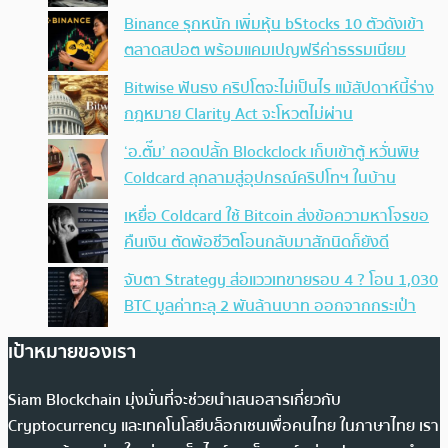
Binance รุกหนัก เพิ่มหุ้น bStocks 10 ตัวดังเข้า
ตลาดสปอต พร้อมแคมเปญฟรีค่าธรรมเนียม
Bitwise ฟันธง คริปโตจะไม่เป็นไร แม้สัปดาห์นี้ร่าง
กฎหมาย Clarity Act จะโหวตไม่ผ่าน
‘อ.ตั๊ม’ ถอดปลั้ก Blockclock เก็บเข้าตู้ หวั่นพิษ
Coldcard ลุกลามสู่อุปกรณ์คริปโทฯ ในบ้าน
เหยื่อ Coldcard ใช้ Bitcoin ส่งข้อความหาโจรขอ
คืนเงิน ตัดพ้อชีวิตโอนกลับมาสักนิดก็ยังดี
จับตา Strategy ส่อแววเทขายรอบ 4 ? โอน 1,030
BTC มูลค่าทะลุ 2 พันล้านบาท ออกจากกระเป๋า
เป้าหมายของเรา
Siam Blockchain มุ่งมั่นที่จะช่วยนำเสนอสารเกี่ยวกับ
Cryptocurrency และเทคโนโลยีบล็อกเชนเพื่อคนไทย ในภาษาไทย เรา