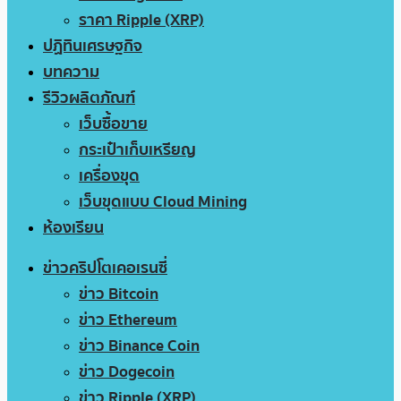
ราคา Ripple (XRP)
ปฏิทินเศรษฐกิจ
บทความ
รีวิวผลิตภัณฑ์
เว็บซื้อขาย
กระเป๋าเก็บเหรียญ
เครื่องขุด
เว็บขุดแบบ Cloud Mining
ห้องเรียน
ข่าวคริปโตเคอเรนซี่
ข่าว Bitcoin
ข่าว Ethereum
ข่าว Binance Coin
ข่าว Dogecoin
ข่าว Ripple (XRP)