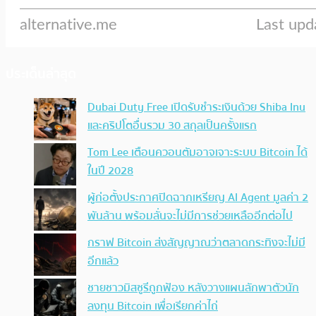
ประเด็นล่าสุด
Dubai Duty Free เปิดรับชำระเงินด้วย Shiba Inu
และคริปโตอื่นรวม 30 สกุลเป็นครั้งแรก
Tom Lee เตือนควอนตัมอาจเจาะระบบ Bitcoin ได้
ในปี 2028
ผู้ก่อตั้งประกาศปิดฉากเหรียญ AI Agent มูลค่า 2
พันล้าน พร้อมลั่นจะไม่มีการช่วยเหลืออีกต่อไป
กราฟ Bitcoin ส่งสัญญาณว่าตลาดกระทิงจะไม่มี
อีกแล้ว
ชายชาวมิสซูรีถูกฟ้อง หลังวางแผนลักพาตัวนัก
ลงทุน Bitcoin เพื่อเรียกค่าไถ่