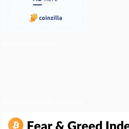
ติดตามเราบน Facebook
สภาวะตลาด (ความกลัว vs ความโลภ)