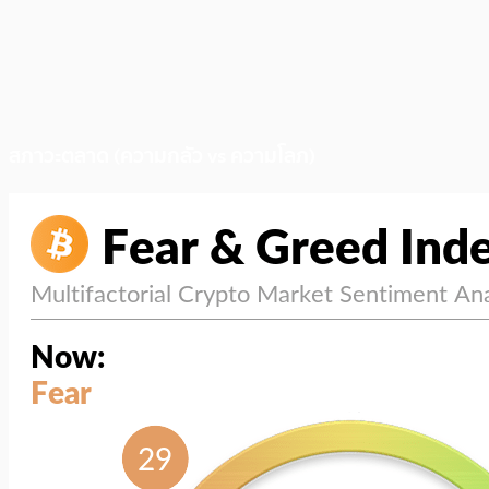
สภาวะตลาด (ความกลัว vs ความโลภ)