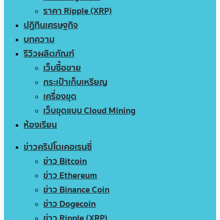
ราคา Ripple (XRP)
ปฏิทินเศรษฐกิจ
บทความ
รีวิวผลิตภัณฑ์
เว็บซื้อขาย
กระเป๋าเก็บเหรียญ
เครื่องขุด
เว็บขุดแบบ Cloud Mining
ห้องเรียน
ข่าวคริปโตเคอเรนซี่
ข่าว Bitcoin
ข่าว Ethereum
ข่าว Binance Coin
ข่าว Dogecoin
ข่าว Ripple (XRP)