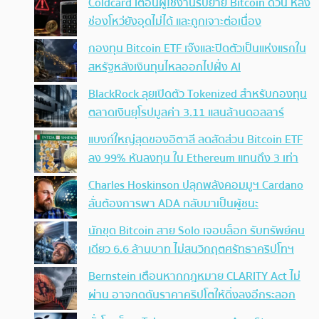
Coldcard เตือนผู้ใช้งานรีบย้าย Bitcoin ด่วน หลัง
ช่องโหว่ยังอุดไม่ได้ และถูกเจาะต่อเนื่อง
กองทุน Bitcoin ETF เจ๊งและปิดตัวเป็นแห่งแรกใน
สหรัฐหลังเงินทุนไหลออกไปฝั่ง AI
BlackRock ลุยเปิดตัว Tokenized สำหรับกองทุน
ตลาดเงินยุโรปมูลค่า 3.11 แสนล้านดอลลาร์
แบงก์ใหญ่สุดของอิตาลี ลดสัดส่วน Bitcoin ETF
ลง 99% หันลงทุน ใน Ethereum แทนถึง 3 เท่า
Charles Hoskinson ปลุกพลังคอมมูฯ Cardano
ลั่นต้องการพา ADA กลับมาเป็นผู้ชนะ
นักขุด Bitcoin สาย Solo เจอบล็อก รับทรัพย์คน
เดียว 6.6 ล้านบาท ไม่สนวิกฤตศรัทธาคริปโทฯ
Bernstein เตือนหากกฎหมาย CLARITY Act ไม่
ผ่าน อาจกดดันราคาคริปโตให้ดิ่งลงอีกระลอก