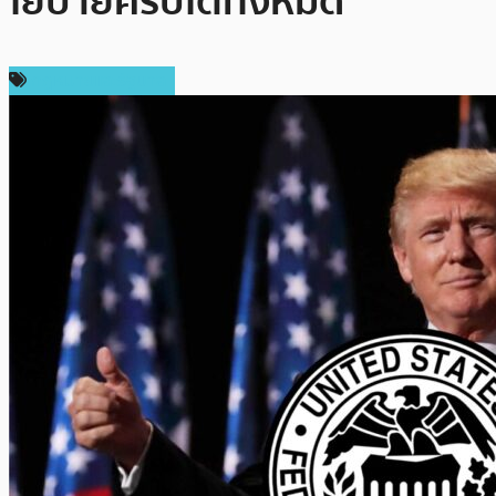
โยบายคริปโตทั้งหมด
กฎหมายและรัฐบาล