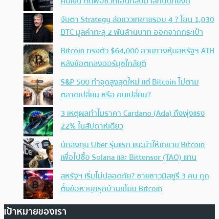
คืนเงิน ตัดพ้อชีวิตโอนกลับมาสักนิดก็ยังดี
จับตา Strategy ส่อแววเทขายรอบ 4 ? โอน 1,030
BTC มูลค่าทะลุ 2 พันล้านบาท ออกจากกระเป๋า
Bitcoin ทรงตัว $64,000 สวนทางหุ้นสหรัฐฯ ATH
หลังข้อตกลงฮอร์มุซใกล้ยุติ
S&P 500 ทำจุดสูงสุดใหม่ แต่ Bitcoin ไม่ตาม
ตลาดเปลี่ยน หรือ คนเปลี่ยน?
3 เหตุผลทำไมราคา Cardano (Ada) ถึงพุ่งแรง
22% ในสัปดาห์เดียว
นักลงทุน Uber รุ่นแรก แนะนำให้เทขาย Bitcoin
เพื่อไปซื้อ Solana และ Bittensor (TAO) แทน
สหรัฐฯ เริ่มไม่ปลอดภัย? ชายชาวมิสซูรี 3 คน ถูก
ตั้งข้อหาบุกรุกบ้านขโมย Bitcoin
เป้าหมายของเรา