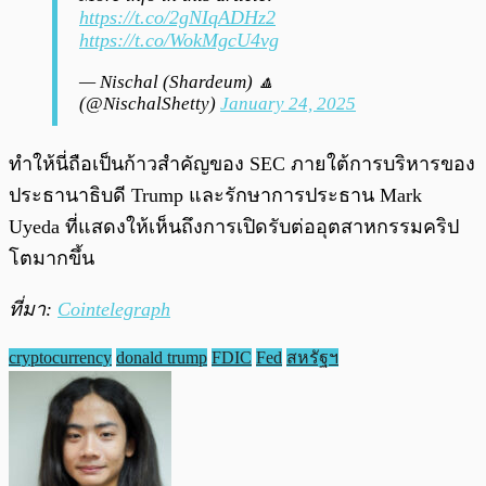
https://t.co/2gNIqADHz2
https://t.co/WokMgcU4vg
— Nischal (Shardeum) 🔼
(@NischalShetty)
January 24, 2025
ทำให้นี่ถือเป็นก้าวสำคัญของ SEC ภายใต้การบริหารของ
ประธานาธิบดี Trump และรักษาการประธาน Mark
Uyeda ที่แสดงให้เห็นถึงการเปิดรับต่ออุตสาหกรรมคริป
โตมากขึ้น
ที่มา:
Cointelegraph
cryptocurrency
donald trump
FDIC
Fed
สหรัฐฯ