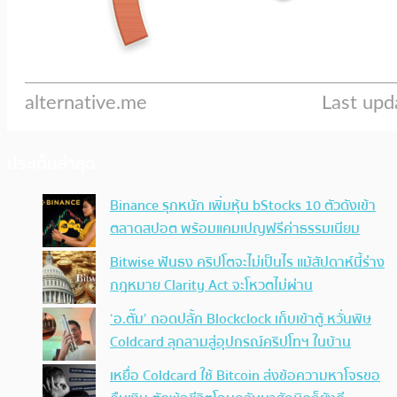
ประเด็นล่าสุด
Binance รุกหนัก เพิ่มหุ้น bStocks 10 ตัวดังเข้า
ตลาดสปอต พร้อมแคมเปญฟรีค่าธรรมเนียม
Bitwise ฟันธง คริปโตจะไม่เป็นไร แม้สัปดาห์นี้ร่าง
กฎหมาย Clarity Act จะโหวตไม่ผ่าน
‘อ.ตั๊ม’ ถอดปลั้ก Blockclock เก็บเข้าตู้ หวั่นพิษ
Coldcard ลุกลามสู่อุปกรณ์คริปโทฯ ในบ้าน
เหยื่อ Coldcard ใช้ Bitcoin ส่งข้อความหาโจรขอ