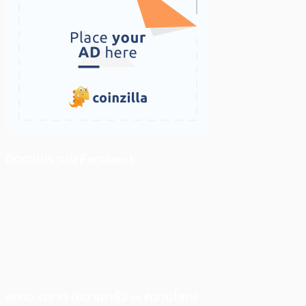
ติดตามเราบน Facebook
สภาวะตลาด (ความกลัว vs ความโลภ)