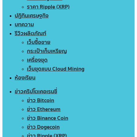
ราคา Ripple (XRP)
ปฏิทินเศรษฐกิจ
บทความ
รีวิวผลิตภัณฑ์
เว็บซื้อขาย
กระเป๋าเก็บเหรียญ
เครื่องขุด
เว็บขุดแบบ Cloud Mining
ห้องเรียน
ข่าวคริปโตเคอเรนซี่
ข่าว Bitcoin
ข่าว Ethereum
ข่าว Binance Coin
ข่าว Dogecoin
ข่าว Ripple (XRP)