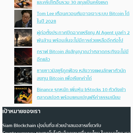
และคริปโตอื่นรวม 30 สกุลเป็นครั้งแรก
Tom Lee เตือนควอนตัมอาจเจาะระบบ Bitcoin ได้
ในปี 2028
ผู้ก่อตั้งประกาศปิดฉากเหรียญ AI Agent มูลค่า 2
พันล้าน พร้อมลั่นจะไม่มีการช่วยเหลืออีกต่อไป
กราฟ Bitcoin ส่งสัญญาณว่าตลาดกระทิงจะไม่มี
อีกแล้ว
ชายชาวมิสซูรีถูกฟ้อง หลังวางแผนลักพาตัวนัก
ลงทุน Bitcoin เพื่อเรียกค่าไถ่
Binance รุกหนัก เพิ่มหุ้น bStocks 10 ตัวดังเข้า
ตลาดสปอต พร้อมแคมเปญฟรีค่าธรรมเนียม
เป้าหมายของเรา
Siam Blockchain มุ่งมั่นที่จะช่วยนำเสนอสารเกี่ยวกับ