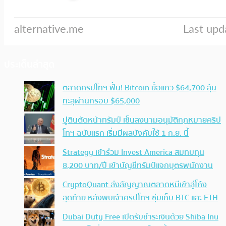
ประเด็นล่าสุด
ตลาดคริปโทฯ ฟื้น! Bitcoin ยื้อแถว $64,700 ลุ้น
ทะลุผ่านกรอบ $65,000
ปูตินตัดหน้าทรัมป์ เซ็นลงนามอนุมัติกฎหมายคริป
โทฯ ฉบับแรก เริ่มมีผลบังคับใช้ 1 ก.ย. นี้
Strategy เข้าร่วม Invest America สมทบทุน
8,200 บาท/ปี เข้าบัญชีทรัมป์แจกบุตรพนักงาน
CryptoQuant ส่งสัญญาณตลาดหมีเข้าสู่โค้ง
สุดท้าย หลังพบเจ้าคริปโทฯ ซุ่มเก็บ BTC และ ETH
Dubai Duty Free เปิดรับชำระเงินด้วย Shiba Inu