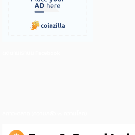
ติดตามเราบน Facebook
สภาวะตลาด (ความกลัว vs ความโลภ)