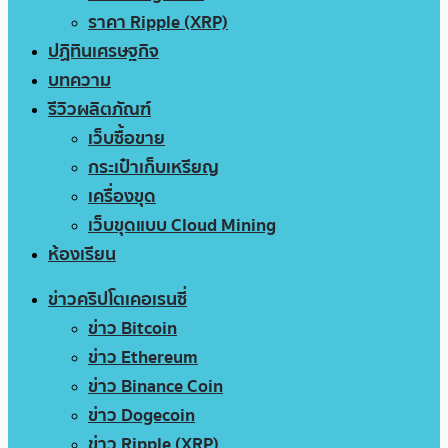
ราคา Ripple (XRP)
ปฏิทินเศรษฐกิจ
บทความ
รีวิวผลิตภัณฑ์
เว็บซื้อขาย
กระเป๋าเก็บเหรียญ
เครื่องขุด
เว็บขุดแบบ Cloud Mining
ห้องเรียน
ข่าวคริปโตเคอเรนซี่
ข่าว Bitcoin
ข่าว Ethereum
ข่าว Binance Coin
ข่าว Dogecoin
ข่าว Ripple (XRP)