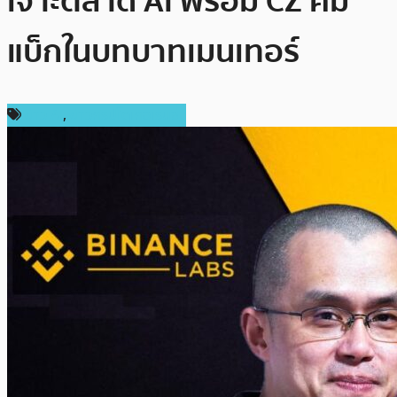
เจาะตลาด AI พร้อม CZ คัม
แบ็กในบทบาทเมนเทอร์
ข่าว AI
,
ข่าวคริปโตเคอเรนซี่