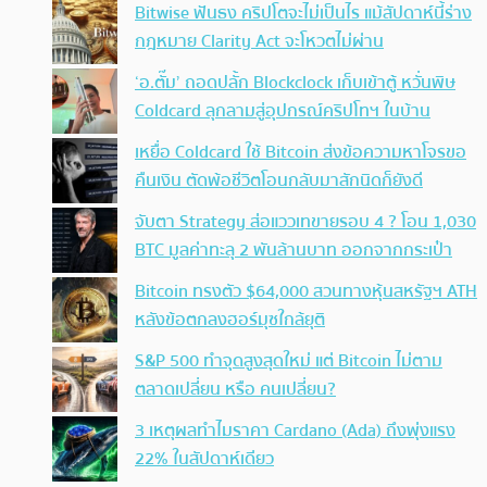
Bitwise ฟันธง คริปโตจะไม่เป็นไร แม้สัปดาห์นี้ร่าง
กฎหมาย Clarity Act จะโหวตไม่ผ่าน
‘อ.ตั๊ม’ ถอดปลั้ก Blockclock เก็บเข้าตู้ หวั่นพิษ
Coldcard ลุกลามสู่อุปกรณ์คริปโทฯ ในบ้าน
เหยื่อ Coldcard ใช้ Bitcoin ส่งข้อความหาโจรขอ
คืนเงิน ตัดพ้อชีวิตโอนกลับมาสักนิดก็ยังดี
จับตา Strategy ส่อแววเทขายรอบ 4 ? โอน 1,030
BTC มูลค่าทะลุ 2 พันล้านบาท ออกจากกระเป๋า
Bitcoin ทรงตัว $64,000 สวนทางหุ้นสหรัฐฯ ATH
หลังข้อตกลงฮอร์มุซใกล้ยุติ
S&P 500 ทำจุดสูงสุดใหม่ แต่ Bitcoin ไม่ตาม
ตลาดเปลี่ยน หรือ คนเปลี่ยน?
3 เหตุผลทำไมราคา Cardano (Ada) ถึงพุ่งแรง
22% ในสัปดาห์เดียว