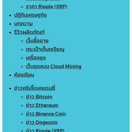
ราคา Ripple (XRP)
ปฏิทินเศรษฐกิจ
บทความ
รีวิวผลิตภัณฑ์
เว็บซื้อขาย
กระเป๋าเก็บเหรียญ
เครื่องขุด
เว็บขุดแบบ Cloud Mining
ห้องเรียน
ข่าวคริปโตเคอเรนซี่
ข่าว Bitcoin
ข่าว Ethereum
ข่าว Binance Coin
ข่าว Dogecoin
ข่าว Ripple (XRP)