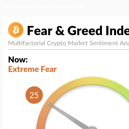
สภาวะตลาด (ความกลัว vs ความโลภ)