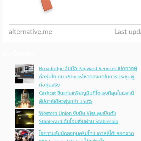
ประเด็นล่าสุด
Broadridge จับมือ Payward Services เปิดทางผู้
ถือหุ้นโทเคน xStocksโหวตลงมติในการประชุมผู้
ถือหุ้นจริง
Cashcat ขึ้นแท่นเหรียญมีมที่โตแรงที่สุดในเวลานี้
สัปดาห์เดียวพุ่งกว่า 150%
Western Union จับมือ Visa ลุยเปิดตัว
Stablecard ดันโอนเงินผ่าน Stablecoin
ไขความลับนักลงทุนคริปโทฯ เกาหลีใต้! รอดจาก