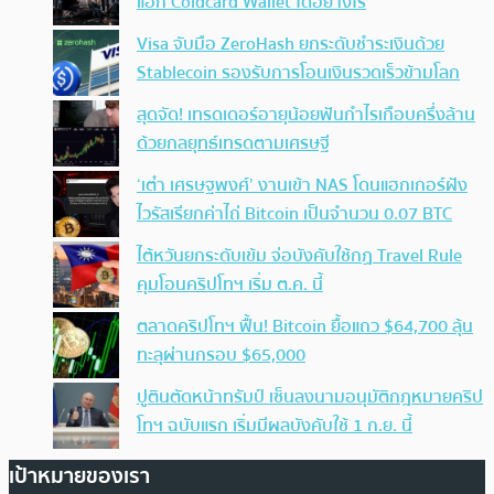
แฮก Coldcard Wallet ได้อย่างไร
Visa จับมือ ZeroHash ยกระดับชำระเงินด้วย
Stablecoin รองรับการโอนเงินรวดเร็วข้ามโลก
สุดจัด! เทรดเดอร์อายุน้อยฟันกำไรเกือบครึ่งล้าน
ด้วยกลยุทธ์เทรดตามเศรษฐี
‘เต๋า เศรษฐพงศ์’ งานเข้า NAS โดนแฮกเกอร์ฝัง
ไวรัสเรียกค่าไถ่ Bitcoin เป็นจำนวน 0.07 BTC
ไต้หวันยกระดับเข้ม จ่อบังคับใช้กฏ Travel Rule
คุมโอนคริปโทฯ เริ่ม ต.ค. นี้
ตลาดคริปโทฯ ฟื้น! Bitcoin ยื้อแถว $64,700 ลุ้น
ทะลุผ่านกรอบ $65,000
ปูตินตัดหน้าทรัมป์ เซ็นลงนามอนุมัติกฎหมายคริป
โทฯ ฉบับแรก เริ่มมีผลบังคับใช้ 1 ก.ย. นี้
เป้าหมายของเรา