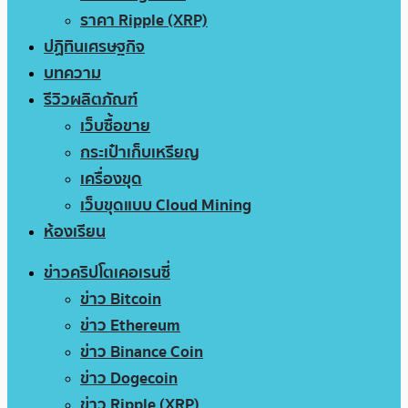
ราคา Ripple (XRP)
ปฏิทินเศรษฐกิจ
บทความ
รีวิวผลิตภัณฑ์
เว็บซื้อขาย
กระเป๋าเก็บเหรียญ
เครื่องขุด
เว็บขุดแบบ Cloud Mining
ห้องเรียน
ข่าวคริปโตเคอเรนซี่
ข่าว Bitcoin
ข่าว Ethereum
ข่าว Binance Coin
ข่าว Dogecoin
ข่าว Ripple (XRP)