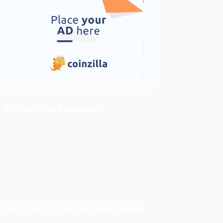
ติดตามเราบน Facebook
สภาวะตลาด (ความกลัว vs ความโลภ)