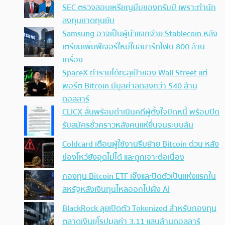
SEC ตรวจสอบเหรียญมีมของทรัมป์ เพราะทำนัก
ลงทุนขาดทุนยับ
Samsung อาจเป็นผู้นำแจกจ่าย Stablecoin หลัง
เตรียมเพิ่มฟีเจอร์ใหม่ในสมาร์ทโฟน 800 ล้าน
เครื่อง
SpaceX ทำรายได้ทะลุเป้าของ Wall Street แต่
พอร์ต Bitcoin มีมูลค่าลดลงกว่า 540 ล้าน
ดอลลาร์
CLICX ลั่นพร้อมดำเนินคดีผู้ตั้งใจบิดหนี้ พร้อมปิด
รับสมัครชั่วคราวหลังคนแห่ยื่นจนระบบล้น
Coldcard เตือนผู้ใช้งานรีบย้าย Bitcoin ด่วน หลัง
ช่องโหว่ยังอุดไม่ได้ และถูกเจาะต่อเนื่อง
กองทุน Bitcoin ETF เจ๊งและปิดตัวเป็นแห่งแรกใน
สหรัฐหลังเงินทุนไหลออกไปฝั่ง AI
BlackRock ลุยเปิดตัว Tokenized สำหรับกองทุน
ตลาดเงินยุโรปมูลค่า 3.11 แสนล้านดอลลาร์