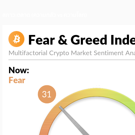
สภาวะตลาด (ความกลัว vs ความโลภ)