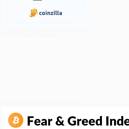
ติดตามเราบน Facebook
สภาวะตลาด (ความกลัว vs ความโลภ)