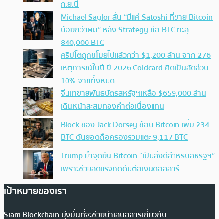
ก.ย.นี้
Michael Saylor ลั่น “มีแค่ Satoshi ที่ขาย Bitcoin
น้อยกว่าผม” หลัง Strategy ถือ BTC ทะลุ
840,000 BTC
คริปโตถูกขโมยไปแล้วกว่า $1,200 ล้าน จาก 276
เหตุการณ์ในปี ปี 2026 Coldcard คิดเป็นสัดส่วน
10% จากทั้งหมด
จีนเทขายพันธบัตรสหรัฐฯเหลือ $659,000 ล้าน
เดินหน้าสะสมทองคำต่อเนื่องแทน
Block ของ Jack Dorsey ช้อน Bitcoin เพิ่ม 234
BTC ดันยอดถือครองรวมแตะ 9,117 BTC
Trump ย้ำจุดยืน Bitcoin “เป็นสิ่งดีสำหรับสหรัฐฯ”
เพราะช่วยลดแรงกดดันต่อเงินดอลลาร์
เป้าหมายของเรา
Siam Blockchain มุ่งมั่นที่จะช่วยนำเสนอสารเกี่ยวกับ