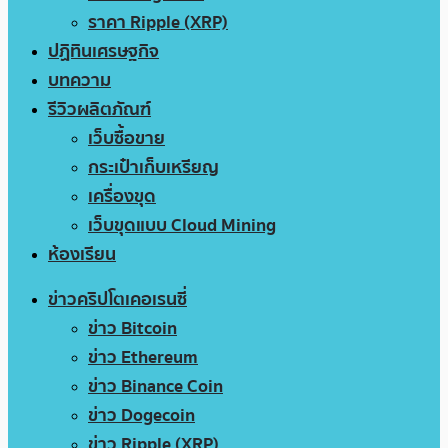
ราคา Ripple (XRP)
ปฏิทินเศรษฐกิจ
บทความ
รีวิวผลิตภัณฑ์
เว็บซื้อขาย
กระเป๋าเก็บเหรียญ
เครื่องขุด
เว็บขุดแบบ Cloud Mining
ห้องเรียน
ข่าวคริปโตเคอเรนซี่
ข่าว Bitcoin
ข่าว Ethereum
ข่าว Binance Coin
ข่าว Dogecoin
ข่าว Ripple (XRP)