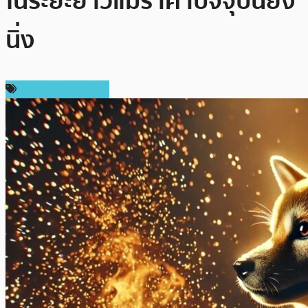
ในระยะยาวแม้ราคาปัจจุบันยัง
นิ่ง
ข่าวคริปโตเคอเรนซี่