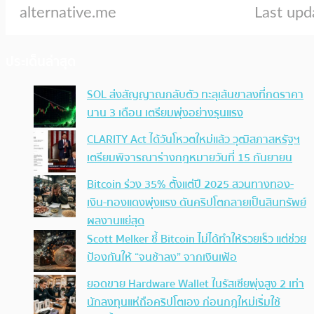
ประเด็นล่าสุด
SOL ส่งสัญญาณกลับตัว ทะลุเส้นขาลงที่กดราคา
นาน 3 เดือน เตรียมพุ่งอย่างรุนแรง
CLARITY Act ได้วันโหวตใหม่แล้ว วุฒิสภาสหรัฐฯ
เตรียมพิจารณาร่างกฎหมายวันที่ 15 กันยายน
Bitcoin ร่วง 35% ตั้งแต่ปี 2025 สวนทางทอง-
เงิน-ทองแดงพุ่งแรง ดันคริปโตกลายเป็นสินทรัพย์
ผลงานแย่สุด
Scott Melker ชี้ Bitcoin ไม่ได้ทำให้รวยเร็ว แต่ช่วย
ป้องกันให้ “จนช้าลง” จากเงินเฟ้อ
ยอดขาย Hardware Wallet ในรัสเซียพุ่งสูง 2 เท่า
นักลงทุนแห่ถือคริปโตเอง ก่อนกฎใหม่เริ่มใช้