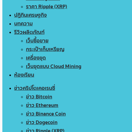
ราคา Ripple (XRP)
ปฏิทินเศรษฐกิจ
บทความ
รีวิวผลิตภัณฑ์
เว็บซื้อขาย
กระเป๋าเก็บเหรียญ
เครื่องขุด
เว็บขุดแบบ Cloud Mining
ห้องเรียน
ข่าวคริปโตเคอเรนซี่
ข่าว Bitcoin
ข่าว Ethereum
ข่าว Binance Coin
ข่าว Dogecoin
ข่าว Ripple (XRP)