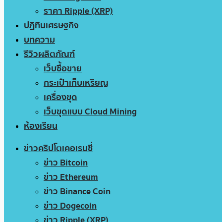
ราคา Ripple (XRP)
ปฏิทินเศรษฐกิจ
บทความ
รีวิวผลิตภัณฑ์
เว็บซื้อขาย
กระเป๋าเก็บเหรียญ
เครื่องขุด
เว็บขุดแบบ Cloud Mining
ห้องเรียน
ข่าวคริปโตเคอเรนซี่
ข่าว Bitcoin
ข่าว Ethereum
ข่าว Binance Coin
ข่าว Dogecoin
ข่าว Ripple (XRP)