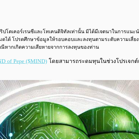
จกต์คริปโตเคอร์เรนซีและโทเคนดิจิทัลเท่านั้น มิได้มีเจตนาในการแ
นทั้งหมดได้ โปรดศึกษาข้อมูลให้รอบคอบและลงทุนตามระดับความเสี่ยง
กกรณีหากเกิดความเสียหายจากการลงทุนของท่าน
D of Pepe ($MIND)
โดยสามารถระดมทุนในช่วงโปรเจกต์เริ่