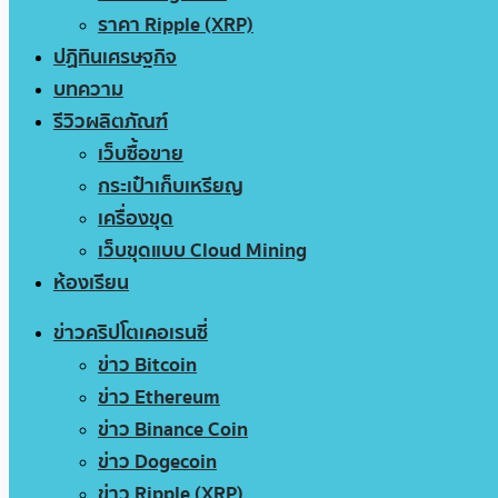
ราคา Ripple (XRP)
ปฏิทินเศรษฐกิจ
บทความ
รีวิวผลิตภัณฑ์
เว็บซื้อขาย
กระเป๋าเก็บเหรียญ
เครื่องขุด
เว็บขุดแบบ Cloud Mining
ห้องเรียน
ข่าวคริปโตเคอเรนซี่
ข่าว Bitcoin
ข่าว Ethereum
ข่าว Binance Coin
ข่าว Dogecoin
ข่าว Ripple (XRP)