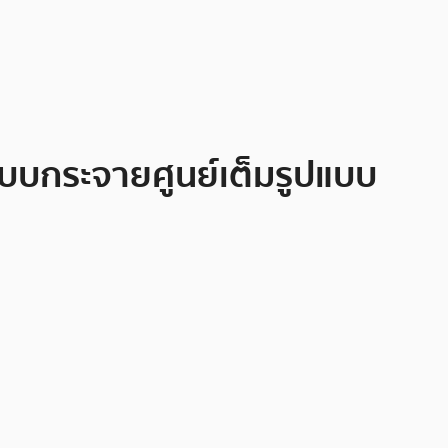
แบบกระจายศูนย์เต็มรูปแบบ