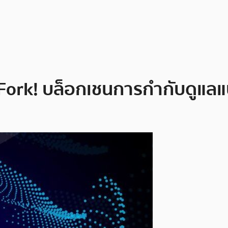
 Fork! บล็อกเชนการกำกับดูแล