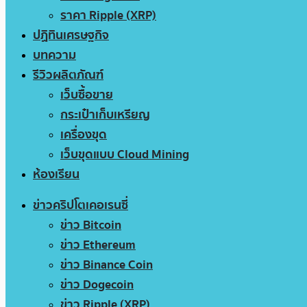
ราคา Ripple (XRP)
ปฏิทินเศรษฐกิจ
บทความ
รีวิวผลิตภัณฑ์
เว็บซื้อขาย
กระเป๋าเก็บเหรียญ
เครื่องขุด
เว็บขุดแบบ Cloud Mining
ห้องเรียน
ข่าวคริปโตเคอเรนซี่
ข่าว Bitcoin
ข่าว Ethereum
ข่าว Binance Coin
ข่าว Dogecoin
ข่าว Ripple (XRP)