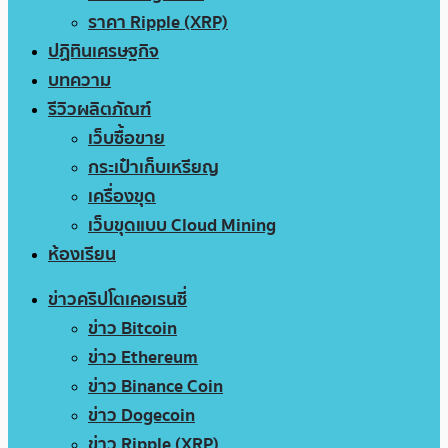
ราคา Ripple (XRP)
ปฏิทินเศรษฐกิจ
บทความ
รีวิวผลิตภัณฑ์
เว็บซื้อขาย
กระเป๋าเก็บเหรียญ
เครื่องขุด
เว็บขุดแบบ Cloud Mining
ห้องเรียน
ข่าวคริปโตเคอเรนซี่
ข่าว Bitcoin
ข่าว Ethereum
ข่าว Binance Coin
ข่าว Dogecoin
ข่าว Ripple (XRP)