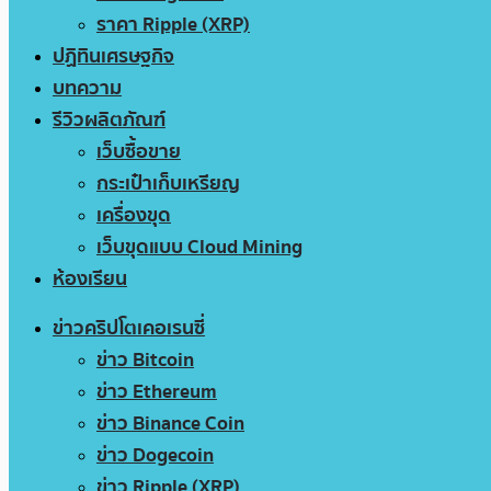
ราคา Ripple (XRP)
ปฏิทินเศรษฐกิจ
บทความ
รีวิวผลิตภัณฑ์
เว็บซื้อขาย
กระเป๋าเก็บเหรียญ
เครื่องขุด
เว็บขุดแบบ Cloud Mining
ห้องเรียน
ข่าวคริปโตเคอเรนซี่
ข่าว Bitcoin
ข่าว Ethereum
ข่าว Binance Coin
ข่าว Dogecoin
ข่าว Ripple (XRP)