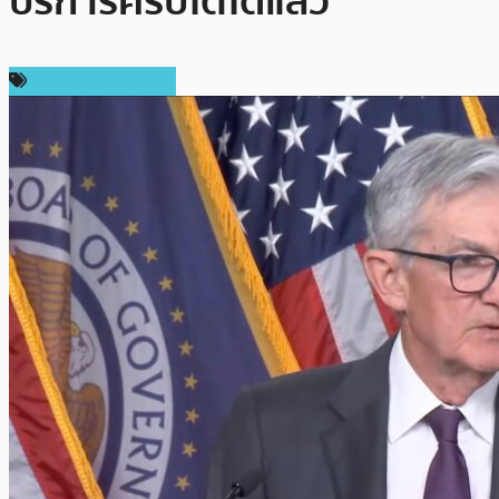
บริการคริปโตได้แล้ว”
กฎหมายและรัฐบาล