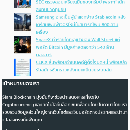
SEC ตรวจสอบเหรียญมีมของทรัมป์ เพราะทำนัก
ลงทุนขาดทุนยับ
Samsung อาจเป็นผู้นำแจกจ่าย Stablecoin หลัง
เตรียมเพิ่มฟีเจอร์ใหม่ในสมาร์ทโฟน 800 ล้าน
เครื่อง
SpaceX ทำรายได้ทะลุเป้าของ Wall Street แต่
พอร์ต Bitcoin มีมูลค่าลดลงกว่า 540 ล้าน
ดอลลาร์
CLICX ลั่นพร้อมดำเนินคดีผู้ตั้งใจบิดหนี้ พร้อมปิด
รับสมัครชั่วคราวหลังคนแห่ยื่นจนระบบล้น
เป้าหมายของเรา
Siam Blockchain มุ่งมั่นที่จะช่วยนำเสนอสารเกี่ยวกับ
Cryptocurrency และเทคโนโลยีบล็อกเชนเพื่อคนไทย ในภาษาไทย เรา
รวบรวมข้อมูลส่วนใหญ่จากเว็บไซต์และเว็บบอร์ดต่างประเทศและนำมา
แปลส่งตรงถึงฟีดคุณ