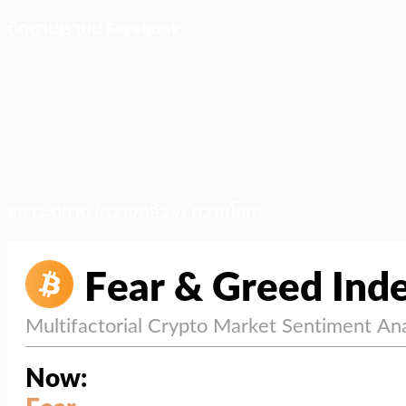
ติดตามเราบน Facebook
สภาวะตลาด (ความกลัว vs ความโลภ)