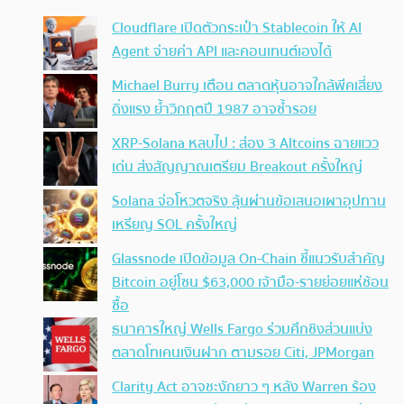
Cloudflare เปิดตัวกระเป๋า Stablecoin ให้ AI
Agent จ่ายค่า API และคอนเทนต์เองได้
Michael Burry เตือน ตลาดหุ้นอาจใกล้พีคเสี่ยง
ดิ่งแรง ย้ำวิกฤตปี 1987 อาจซ้ำรอย
XRP-Solana หลบไป : ส่อง 3 Altcoins ฉายแวว
เด่น ส่งสัญญาณเตรียม Breakout ครั้งใหญ่
Solana จ่อโหวตจริง ลุ้นผ่านข้อเสนอเผาอุปทาน
เหรียญ SOL ครั้งใหญ่
Glassnode เปิดข้อมูล On-Chain ชี้แนวรับสำคัญ
Bitcoin อยู่โซน $63,000 เจ้ามือ-รายย่อยแห่ช้อน
ซื้อ
ธนาคารใหญ่ Wells Fargo ร่วมศึกชิงส่วนแบ่ง
ตลาดโทเคนเงินฝาก ตามรอย Citi, JPMorgan
Clarity Act อาจชะงักยาว ๆ หลัง Warren ร้อง