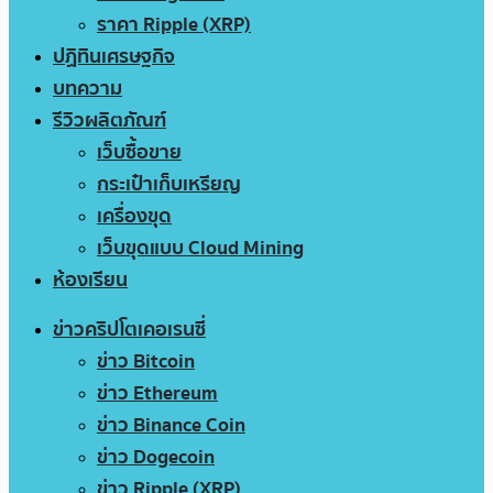
ราคา Ripple (XRP)
ปฏิทินเศรษฐกิจ
บทความ
รีวิวผลิตภัณฑ์
เว็บซื้อขาย
กระเป๋าเก็บเหรียญ
เครื่องขุด
เว็บขุดแบบ Cloud Mining
ห้องเรียน
ข่าวคริปโตเคอเรนซี่
ข่าว Bitcoin
ข่าว Ethereum
ข่าว Binance Coin
ข่าว Dogecoin
ข่าว Ripple (XRP)