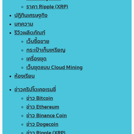
ราคา Ripple (XRP)
ปฏิทินเศรษฐกิจ
บทความ
รีวิวผลิตภัณฑ์
เว็บซื้อขาย
กระเป๋าเก็บเหรียญ
เครื่องขุด
เว็บขุดแบบ Cloud Mining
ห้องเรียน
ข่าวคริปโตเคอเรนซี่
ข่าว Bitcoin
ข่าว Ethereum
ข่าว Binance Coin
ข่าว Dogecoin
ข่าว Ripple (XRP)