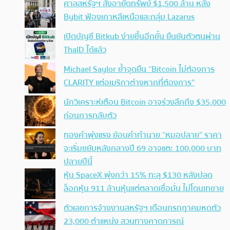
ศาลสหรัฐฯ สั่งอายัดทรัพย์ $1,500 ล้าน หลัง
Bybit ฟ้องเกาหลีเหนือและกลุ่ม Lazarus
เปิดบัญชี Bitkub ง่ายขึ้นอีกขั้น ยืนยันตัวตนผ่าน
ThaID ได้แล้ว
Michael Saylor ย้ำจุดยืน “Bitcoin ไม่ต้องการ
CLARITY แต่อเมริกาต่างหากที่ต้องการ”
นักวิเคราะห์เตือน Bitcoin อาจร่วงลึกถึง $35,000
ก่อนการกลับตัว
ทองคำพุ่งแรง ย้อนคำทำนาย “หมอปลาย” ราคา
จะเริ่มขยับหลังกลางปี 69 อาจแตะ 100,000 บาท
ปลายปีนี้
หุ้น SpaceX พุ่งกว่า 15% ทะลุ $130 หลังปลด
ล็อกหุ้น 911 ล้านหุ้นแต่ตลาดเชื่อมั่น ไม่โดนเทขาย
ตัวเลขการจ้างงานสหรัฐฯ เดือนกรกฎาคมหดตัว
23,000 ตำแหน่ง สวนทางคาดการณ์