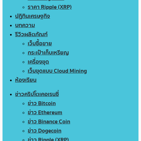
ราคา Ripple (XRP)
ปฏิทินเศรษฐกิจ
บทความ
รีวิวผลิตภัณฑ์
เว็บซื้อขาย
กระเป๋าเก็บเหรียญ
เครื่องขุด
เว็บขุดแบบ Cloud Mining
ห้องเรียน
ข่าวคริปโตเคอเรนซี่
ข่าว Bitcoin
ข่าว Ethereum
ข่าว Binance Coin
ข่าว Dogecoin
ข่าว Ripple (XRP)