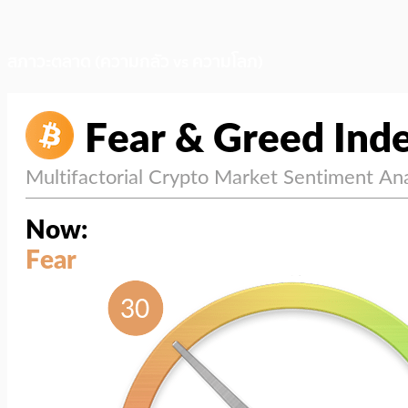
สภาวะตลาด (ความกลัว vs ความโลภ)