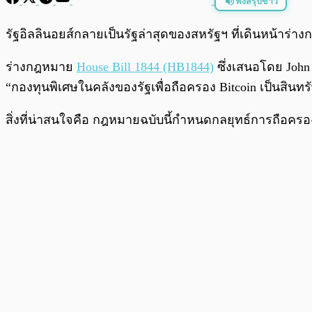
ฟังสรุปข่าว
พร้อมเล่น
รัฐอิลลินอยส์กลายเป็นรัฐล่าสุดของสหรัฐฯ ที่เดินหน้าร
ร่างกฎหมาย
House Bill 1844 (HB1844)
ซึ่งเสนอโดย John
“กองทุนพิเศษในคลังของรัฐเพื่อถือครอง Bitcoin เป็นสินทร
สิ่งที่น่าสนใจคือ กฎหมายฉบับนี้กำหนดกลยุทธ์การถือครอง