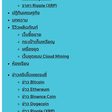
ราคา Ripple (XRP)
ปฏิทินเศรษฐกิจ
บทความ
รีวิวผลิตภัณฑ์
เว็บซื้อขาย
กระเป๋าเก็บเหรียญ
เครื่องขุด
เว็บขุดแบบ Cloud Mining
ห้องเรียน
ข่าวคริปโตเคอเรนซี่
ข่าว Bitcoin
ข่าว Ethereum
ข่าว Binance Coin
ข่าว Dogecoin
ข่าว Ripple (XRP)