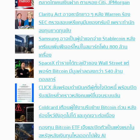
ตลาดโทเคนเงินฝาก ตามรอย Citi, JPMorgan
Clarity Act อาจชะงักยาว ๆ หลัง Warren ร้อง
SEC ตรวจสอบเหรียญมีมของทรัมป์ เพราะทำนัก
ลงทุนขาดทุนยับ
Samsung อาจเป็นผู้นำแจกจ่าย Stablecoin หลัง
เตรียมเพิ่มฟีเจอร์ใหม่ในสมาร์ทโฟน 800 ล้าน
เครื่อง
SpaceX ทำรายได้ทะลุเป้าของ Wall Street แต่
พอร์ต Bitcoin มีมูลค่าลดลงกว่า 540 ล้าน
ดอลลาร์
CLICX ลั่นพร้อมดำเนินคดีผู้ตั้งใจบิดหนี้ พร้อมปิด
รับสมัครชั่วคราวหลังคนแห่ยื่นจนระบบล้น
Coldcard เตือนผู้ใช้งานรีบย้าย Bitcoin ด่วน หลัง
ช่องโหว่ยังอุดไม่ได้ และถูกเจาะต่อเนื่อง
กองทุน Bitcoin ETF เจ๊งและปิดตัวเป็นแห่งแรกใน
สหรัฐหลังเงินทุนไหลออกไปฝั่ง AI