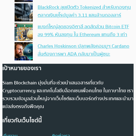
BlackRock ลุยเปิดตัว Tokenized สำหรับกองทุน
ตลาดเงินยุโรปมูลค่า 3.11 แสนล้านดอลลาร์
แบงก์ใหญ่สุดของอิตาลี ลดสัดส่วน Bitcoin ETF
ลง 99% หันลงทุน ใน Ethereum แทนถึง 3 เท่า
Charles Hoskinson ปลุกพลังคอมมูฯ Cardano
ลั่นต้องการพา ADA กลับมาเป็นผู้ชนะ
เป้าหมายของเรา
Siam Blockchain มุ่งมั่นที่จะช่วยนำเสนอสารเกี่ยวกับ
Cryptocurrency และเทคโนโลยีบล็อกเชนเพื่อคนไทย ในภาษาไทย เรา
รวบรวมข้อมูลส่วนใหญ่จากเว็บไซต์และเว็บบอร์ดต่างประเทศและนำมา
แปลส่งตรงถึงฟีดคุณ
เกี่ยวกับเว็บไซต์นี้
ทีมงาน
ติดต่อเรา