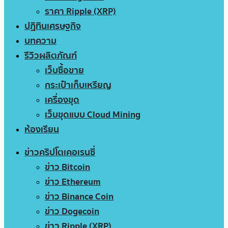
ราคา Ripple (XRP)
ปฏิทินเศรษฐกิจ
บทความ
รีวิวผลิตภัณฑ์
เว็บซื้อขาย
กระเป๋าเก็บเหรียญ
เครื่องขุด
เว็บขุดแบบ Cloud Mining
ห้องเรียน
ข่าวคริปโตเคอเรนซี่
ข่าว Bitcoin
ข่าว Ethereum
ข่าว Binance Coin
ข่าว Dogecoin
ข่าว Ripple (XRP)