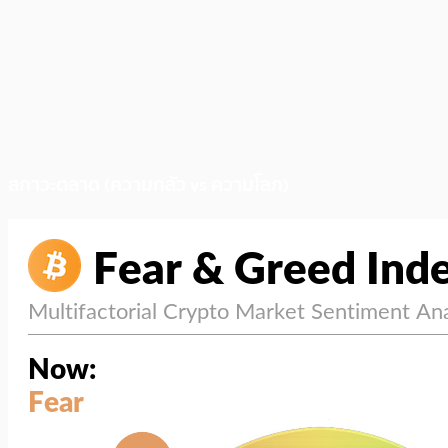
สภาวะตลาด (ความกลัว vs ความโลภ)