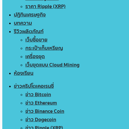
ราคา Ripple (XRP)
ปฏิทินเศรษฐกิจ
บทความ
รีวิวผลิตภัณฑ์
เว็บซื้อขาย
กระเป๋าเก็บเหรียญ
เครื่องขุด
เว็บขุดแบบ Cloud Mining
ห้องเรียน
ข่าวคริปโตเคอเรนซี่
ข่าว Bitcoin
ข่าว Ethereum
ข่าว Binance Coin
ข่าว Dogecoin
ข่าว Ripple (XRP)