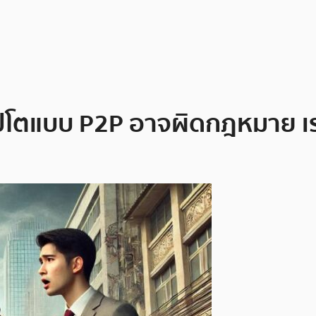
ิปโตแบบ P2P อาจผิดกฎหมาย เร