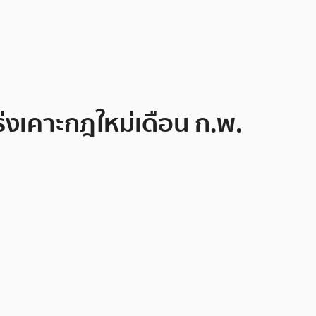
่งเคาะกฎใหม่เดือน ก.พ.