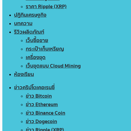
ราคา Ripple (XRP)
ปฏิทินเศรษฐกิจ
บทความ
รีวิวผลิตภัณฑ์
เว็บซื้อขาย
กระเป๋าเก็บเหรียญ
เครื่องขุด
เว็บขุดแบบ Cloud Mining
ห้องเรียน
ข่าวคริปโตเคอเรนซี่
ข่าว Bitcoin
ข่าว Ethereum
ข่าว Binance Coin
ข่าว Dogecoin
ข่าว Ripple (XRP)